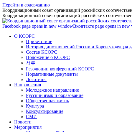
Перейти к содержанию
Координационный совет организаций российских соотечествен
Координационный совет организаций российских соотечествен
Facebook page opens in new window
Вконтакте page opens in new
О КСОРС
Приветствие
История дипотношений России и Кореи уходящая да
Состав КСОРС
Положение о КСОРС
서류
Резолюции конференций КСОРС
Нормативные документы
Логотипы
Направления
Молодежное направление
Русский язык и образование
Общественная жизнь
Культура
Консультирование
СМИ
Новости
Мероприятия