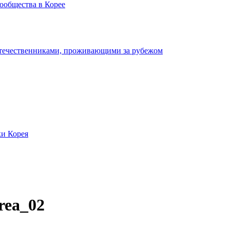
ообщества в Корее
отечественниками, проживающими за рубежом
ки Корея
rea_02