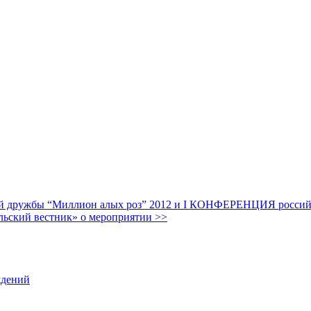
дружбы “Миллион алых роз” 2012 и I КОНФЕРЕНЦИЯ российских
льский вестник» о мероприятии >>
ждений