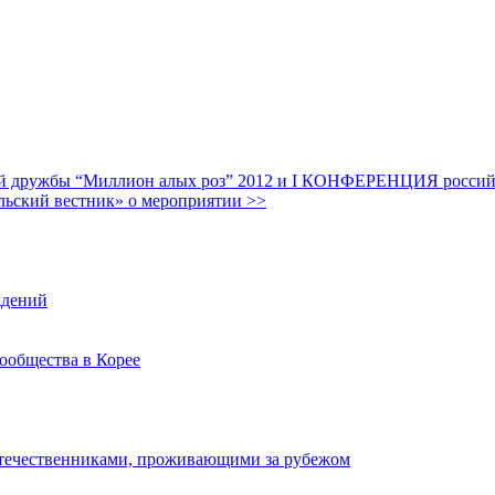
дружбы “Миллион алых роз” 2012 и I КОНФЕРЕНЦИЯ российских
льский вестник» о мероприятии >>
ждений
ообщества в Корее
отечественниками, проживающими за рубежом