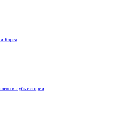
ки Корея
леко вглубь истории