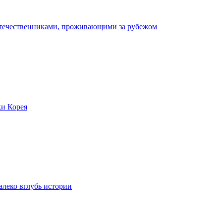
отечественниками, проживающими за рубежом
ки Корея
леко вглубь истории