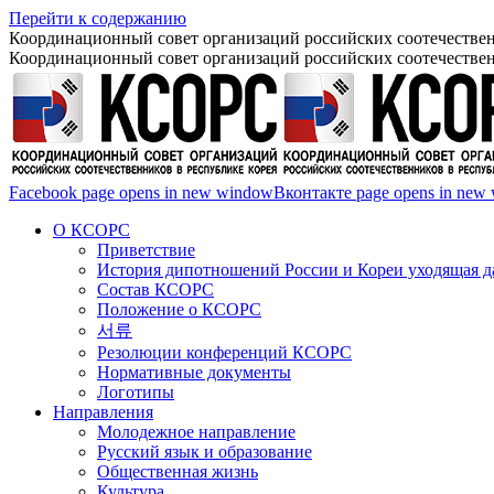
Перейти к содержанию
Координационный совет организаций российских соотечествен
Координационный совет организаций российских соотечествен
Facebook page opens in new window
Вконтакте page opens in new
О КСОРС
Приветствие
История дипотношений России и Кореи уходящая да
Состав КСОРС
Положение о КСОРС
서류
Резолюции конференций КСОРС
Нормативные документы
Логотипы
Направления
Молодежное направление
Русский язык и образование
Общественная жизнь
Культура