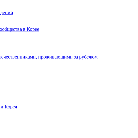
ждений
ообщества в Корее
отечественниками, проживающими за рубежом
ки Корея