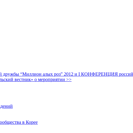
дружбы “Миллион алых роз” 2012 и I КОНФЕРЕНЦИЯ российских
льский вестник» о мероприятии >>
ждений
ообщества в Корее