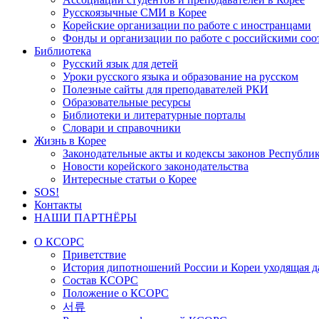
Русскоязычные СМИ в Корее
Корейские организации по работе с иностранцами
Фонды и организации по работе с российскими со
Библиотека
Русский язык для детей
Уроки русского языка и образование на русском
Полезные сайты для преподавателей РКИ
Образовательные ресурсы
Библиотеки и литературные порталы
Словари и справочники
Жизнь в Корее
Законодательные акты и кодексы законов Республи
Новости корейского законодательства
Интересные статьи о Корее
SOS!
Контакты
НАШИ ПАРТНЁРЫ
О КСОРС
Приветствие
История дипотношений России и Кореи уходящая да
Состав КСОРС
Положение о КСОРС
서류