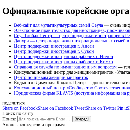
Официальные корейские орган
Веб-сайт для мультикультурных семей Сеула
— очень инф
Электронное правительство для иностранцев, проживаю
Сеул Глобал Центр — центр поддержки иностранцев в Ре
Данури — центр поддержки интернациональных семей в 
Центр поддержки иностранцев г. Ансан
Центр поддержки иностранцев г. Сувон
Центр поддержки иностранных рабочих г. Инчон
Центр поддержки иностранных рабочих г. Кимхэ
Справочная служба по иммиграционным вопросам
— тел
Консультационный центр для женщин-мигранток «Ультх
Центр по правам женщин-мигранток
Ёндынпхо Дамунхва Каджок Центр — дополнительная инф
Консультационный центр «Сообщество Соотечественник
Юридическая фирма KLAVIS (доступна информация на ру
поделиться
Share on Facebook
Share on Facebook
Tweet
Share on Twitter
Pin it
S
Поиск по сайту
Поиск:
Анонсы конкурсов и программ