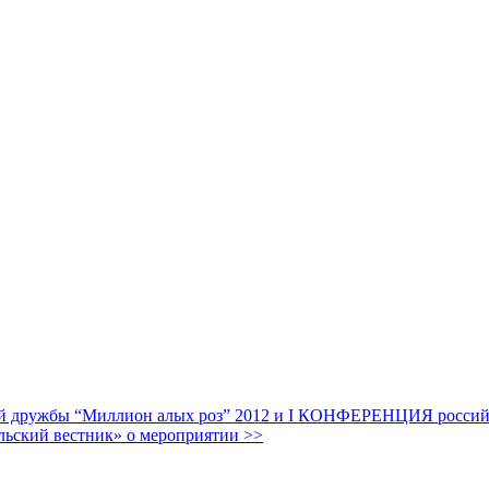
дружбы “Миллион алых роз” 2012 и I КОНФЕРЕНЦИЯ российских
льский вестник» о мероприятии >>