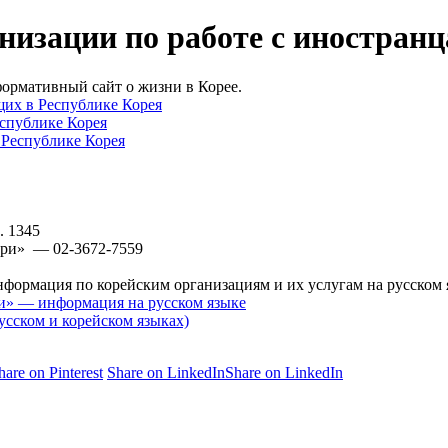
изации по работе с иностран
ормативный сайт о жизни в Корее.
щих в Республике Корея
спублике Корея
Республике Корея
. 1345
ари» — 02-3672-7559
ормация по корейским организациям и их услугам на русском 
и» — информация на русском языке
сском и корейском языках)
hare on Pinterest
Share on LinkedIn
Share on LinkedIn