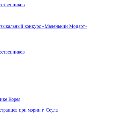
ественников
музыкальный конкурс «Маленький Моцарт»
ественников
лике Корея
странцев при мэрии г. Сеула