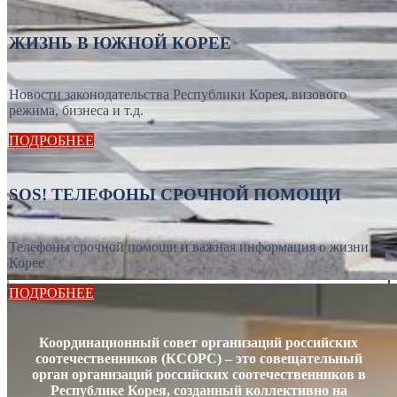
ЖИЗНЬ В ЮЖНОЙ КОРЕЕ
Новости законодательства Республики Корея, визового
режима, бизнеса и т.д.
ПОДРОБНЕЕ
SOS! ТЕЛЕФОНЫ СРОЧНОЙ ПОМОЩИ
Телефоны срочной помощи и важная информация о жизни в
Корее
ПОДРОБНЕЕ
Координационный совет организаций российских
соотечественников (КСОРС) – это совещательный
орган организаций российских соотечественников в
Республике Корея, созданный коллективно на