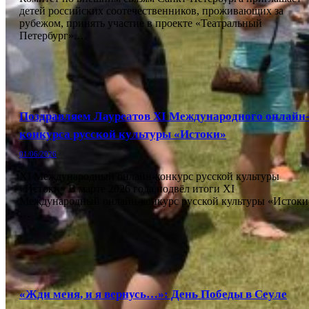
детей российских соотечественников, проживающих за
рубежом, принять участие в проекте «Театральный
Петербург».…
Поздравляем Лауреатов XI Международного онлайн
конкурса русской культуры «Истоки»
01/06/2026
XI Международный онлайн-конкурс русской культуры
«Истоки» В марте 2026 года подвёл итоги XI
Международный онлайн-конкурс русской культуры «Истоки
…
«Жди меня, и я вернусь…»: День Победы в Сеуле