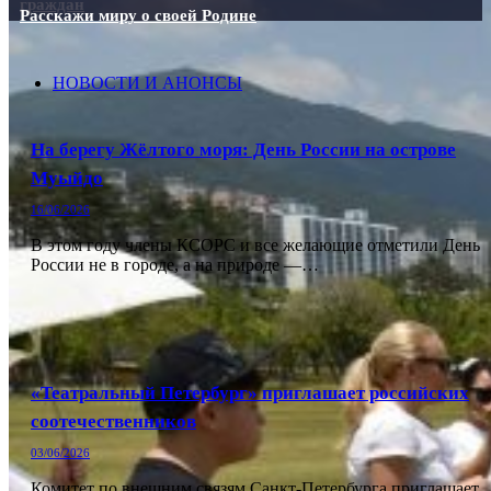
граждан
Расскажи миру о своей Родине
НОВОСТИ И АНОНСЫ
На берегу Жёлтого моря: День России на острове
Муыйдо
16/06/2026
В этом году члены КСОРС и все желающие отметили День
России не в городе, а на природе —…
«Театральный Петербург» приглашает российских
соотечественников
03/06/2026
Комитет по внешним связям Санкт-Петербурга приглашает