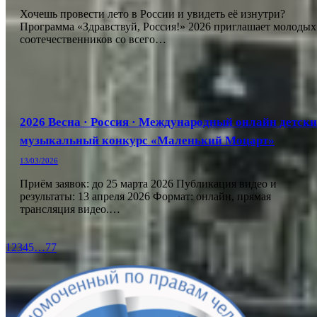
Хочешь провести лето в России и увидеть её изнутри?
Программа «Здравствуй, Россия!» 2026 приглашает молодых
соотечественников со всего…
2026 Весна · Россия · Международный онлайн детск
музыкальный конкурс «Маленький Моцарт»
13/03/2026
Приём заявок: до 25 марта 2026 Публикация видео и
результаты: 13 апреля 2026 Формат: онлайн, прямая
трансляция видео.…
1
2
3
4
5
…
77