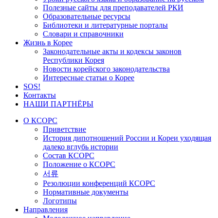
Полезные сайты для преподавателей РКИ
Образовательные ресурсы
Библиотеки и литературные порталы
Словари и справочники
Жизнь в Корее
Законодательные акты и кодексы законов
Республики Корея
Новости корейского законодательства
Интересные статьи о Корее
SOS!
Контакты
НАШИ ПАРТНЁРЫ
О КСОРС
Приветствие
История дипотношений России и Кореи уходящая
далеко вглубь истории
Состав КСОРС
Положение о КСОРС
서류
Резолюции конференций КСОРС
Нормативные документы
Логотипы
Направления