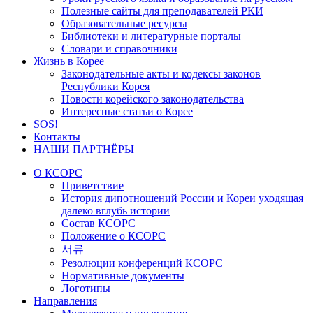
Полезные сайты для преподавателей РКИ
Образовательные ресурсы
Библиотеки и литературные порталы
Словари и справочники
Жизнь в Корее
Законодательные акты и кодексы законов
Республики Корея
Новости корейского законодательства
Интересные статьи о Корее
SOS!
Контакты
НАШИ ПАРТНЁРЫ
О КСОРС
Приветствие
История дипотношений России и Кореи уходящая
далеко вглубь истории
Состав КСОРС
Положение о КСОРС
서류
Резолюции конференций КСОРС
Нормативные документы
Логотипы
Направления