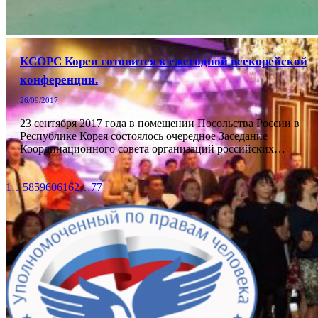
КСОРС Кореи готовится к ежегодной всекорейской
конференции.
26/09/2017
23 сентября 2017 года в помещении Посольства России в
Республике Корея состоялось очередное Заседание
Координационного совета организаций российских…
1
…
58
59
60
61
62
…
77