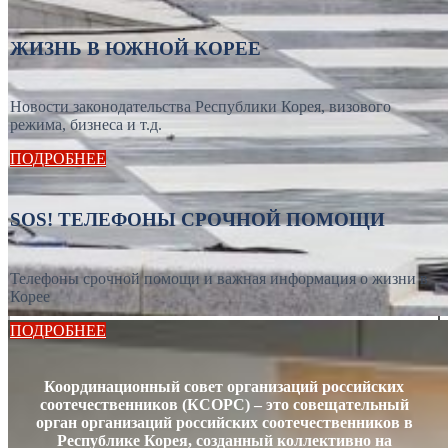
ЖИЗНЬ В ЮЖНОЙ КОРЕЕ
Новости законодательства Республики Корея, визового
режима, бизнеса и т.д.
ПОДРОБНЕЕ
SOS! ТЕЛЕФОНЫ СРОЧНОЙ ПОМОЩИ
Телефоны срочной помощи и важная информация о жизни в
Корее
ПОДРОБНЕЕ
Координационный совет организаций российских
соотечественников (КСОРС) – это совещательный
орган организаций российских соотечественников в
Республике Корея, созданный коллективно на