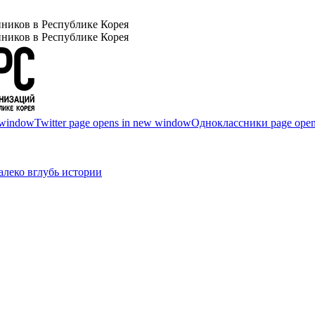
ников в Республике Корея
ников в Республике Корея
 window
Twitter page opens in new window
Одноклассники page open
леко вглубь истории