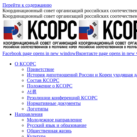
Перейти к содержанию
Координационный совет организаций российских соотечествен
Координационный совет организаций российских соотечествен
Facebook page opens in new window
Вконтакте page opens in new
О КСОРС
Приветствие
История дипотношений России и Кореи уходящая да
Состав КСОРС
Положение о КСОРС
서류
Резолюции конференций КСОРС
Нормативные документы
Логотипы
Направления
Молодежное направление
Русский язык и образование
Общественная жизнь
Культура