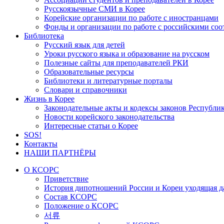
Русскоязычные СМИ в Корее
Корейские организации по работе с иностранцами
Фонды и организации по работе с российскими со
Библиотека
Русский язык для детей
Уроки русского языка и образование на русском
Полезные сайты для преподавателей РКИ
Образовательные ресурсы
Библиотеки и литературные порталы
Словари и справочники
Жизнь в Корее
Законодательные акты и кодексы законов Республи
Новости корейского законодательства
Интересные статьи о Корее
SOS!
Контакты
НАШИ ПАРТНЁРЫ
О КСОРС
Приветствие
История дипотношений России и Кореи уходящая да
Состав КСОРС
Положение о КСОРС
서류