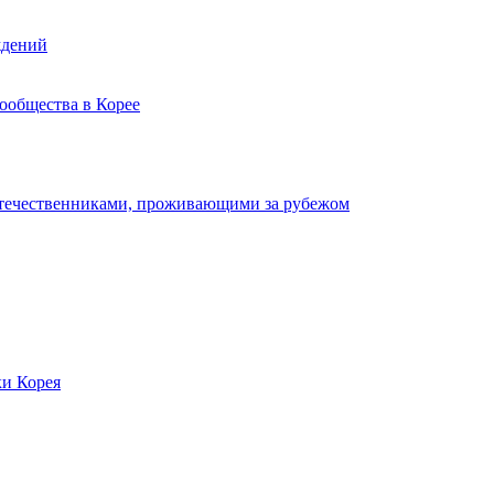
ждений
ообщества в Корее
отечественниками, проживающими за рубежом
ки Корея