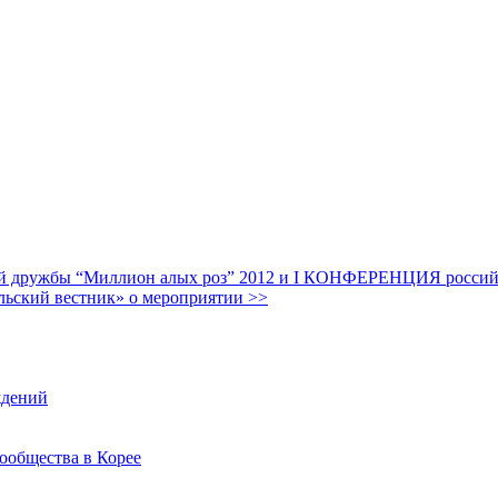
дружбы “Миллион алых роз” 2012 и I КОНФЕРЕНЦИЯ российских
льский вестник» о мероприятии >>
ждений
ообщества в Корее