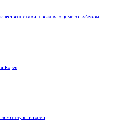
отечественниками, проживающими за рубежом
ки Корея
леко вглубь истории