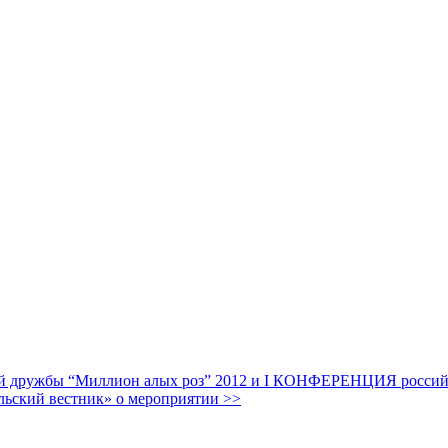
дружбы “Миллион алых роз” 2012 и I КОНФЕРЕНЦИЯ российских
льский вестник» о мероприятии >>