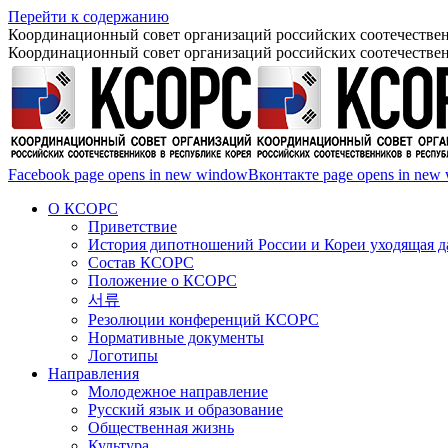
Перейти к содержанию
Координационный совет организаций российских соотечествен
Координационный совет организаций российских соотечествен
Facebook page opens in new window
Вконтакте page opens in new
О КСОРС
Приветствие
История дипотношений России и Кореи уходящая да
Состав КСОРС
Положение о КСОРС
서류
Резолюции конференций КСОРС
Нормативные документы
Логотипы
Направления
Молодежное направление
Русский язык и образование
Общественная жизнь
Культура