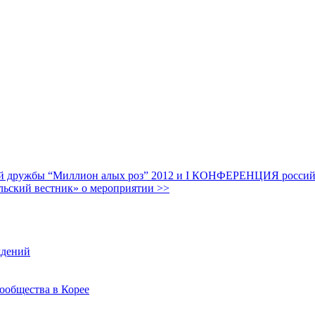
дружбы “Миллион алых роз” 2012 и I КОНФЕРЕНЦИЯ российских
льский вестник» о мероприятии >>
ждений
ообщества в Корее