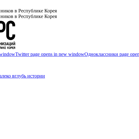
ников в Республике Корея
ников в Республике Корея
 window
Twitter page opens in new window
Одноклассники page open
леко вглубь истории