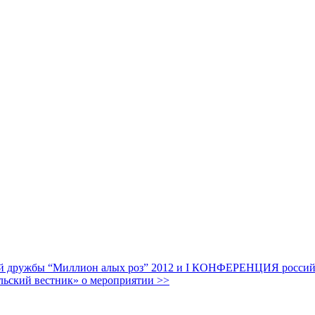
дружбы “Миллион алых роз” 2012 и I КОНФЕРЕНЦИЯ российских
льский вестник» о мероприятии >>