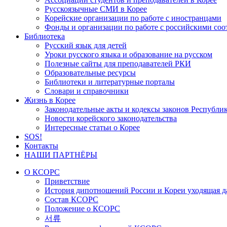
Русскоязычные СМИ в Корее
Корейские организации по работе с иностранцами
Фонды и организации по работе с российскими со
Библиотека
Русский язык для детей
Уроки русского языка и образование на русском
Полезные сайты для преподавателей РКИ
Образовательные ресурсы
Библиотеки и литературные порталы
Словари и справочники
Жизнь в Корее
Законодательные акты и кодексы законов Республи
Новости корейского законодательства
Интересные статьи о Корее
SOS!
Контакты
НАШИ ПАРТНЁРЫ
О КСОРС
Приветствие
История дипотношений России и Кореи уходящая да
Состав КСОРС
Положение о КСОРС
서류