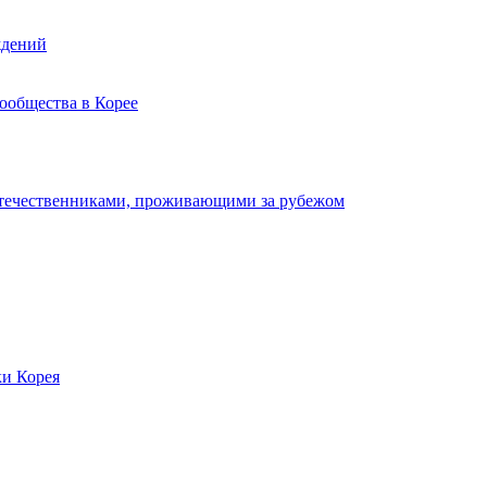
ждений
ообщества в Корее
отечественниками, проживающими за рубежом
ки Корея