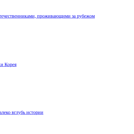
отечественниками, проживающими за рубежом
ки Корея
леко вглубь истории