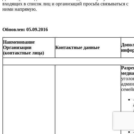
входящих в список лиц и организаций просьба связываться с
ними напрямую.
Обновлен: 05.09.2016
Наименование
Допо
Организации
Контактные данные
инфо
(контактные лица)
Разре
меди
уголо
админ
семей