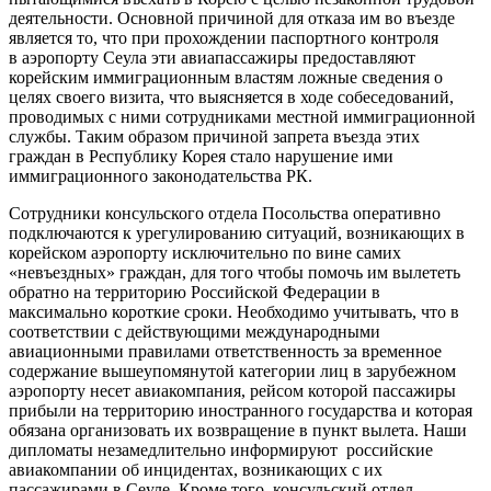
деятельности. Основной причиной для отказа им во въезде
является то, что при прохождении паспортного контроля
в аэропорту Сеула эти авиапассажиры предоставляют
корейским иммиграционным властям ложные сведения о
целях своего визита, что выясняется в ходе собеседований,
проводимых с ними сотрудниками местной иммиграционной
службы. Таким образом причиной запрета въезда этих
граждан в Республику Корея стало нарушение ими
иммиграционного законодательства РК.
Сотрудники консульского отдела Посольства оперативно
подключаются к урегулированию ситуаций, возникающих в
корейском аэропорту исключительно по вине самих
«невъездных» граждан, для того чтобы помочь им вылететь
обратно на территорию Российской Федерации в
максимально короткие сроки. Необходимо учитывать, что в
соответствии с действующими международными
авиационными правилами ответственность за временное
содержание вышеупомянутой категории лиц в зарубежном
аэропорту несет авиакомпания, рейсом которой пассажиры
прибыли на территорию иностранного государства и которая
обязана организовать их возвращение в пункт вылета. Наши
дипломаты незамедлительно информируют российские
авиакомпании об инцидентах, возникающих с их
пассажирами в Сеуле. Кроме того, консульский отдел