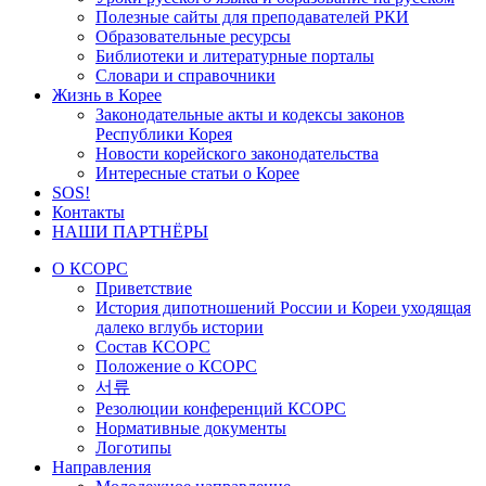
Полезные сайты для преподавателей РКИ
Образовательные ресурсы
Библиотеки и литературные порталы
Словари и справочники
Жизнь в Корее
Законодательные акты и кодексы законов
Республики Корея
Новости корейского законодательства
Интересные статьи о Корее
SOS!
Контакты
НАШИ ПАРТНЁРЫ
О КСОРС
Приветствие
История дипотношений России и Кореи уходящая
далеко вглубь истории
Состав КСОРС
Положение о КСОРС
서류
Резолюции конференций КСОРС
Нормативные документы
Логотипы
Направления