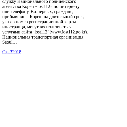
службу Национального полицейского
агентства Кореи «lost112» по интернету
или телефону. Во-первых, граждане,
прибывшие в Корею на длительный срок,
указав номер регистрационной карты
иностранца, могут воспользоваться
услугами сайта ‘lost112’ (www.lost112.go.kr).
Национальная транспортная организация
Seoul…
Окт
3
2018