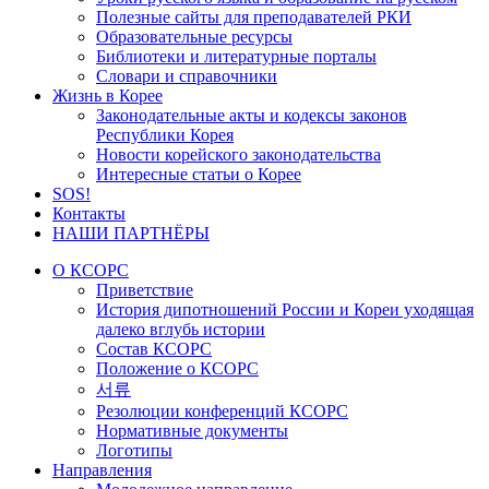
Полезные сайты для преподавателей РКИ
Образовательные ресурсы
Библиотеки и литературные порталы
Словари и справочники
Жизнь в Корее
Законодательные акты и кодексы законов
Республики Корея
Новости корейского законодательства
Интересные статьи о Корее
SOS!
Контакты
НАШИ ПАРТНЁРЫ
О КСОРС
Приветствие
История дипотношений России и Кореи уходящая
далеко вглубь истории
Состав КСОРС
Положение о КСОРС
서류
Резолюции конференций КСОРС
Нормативные документы
Логотипы
Направления