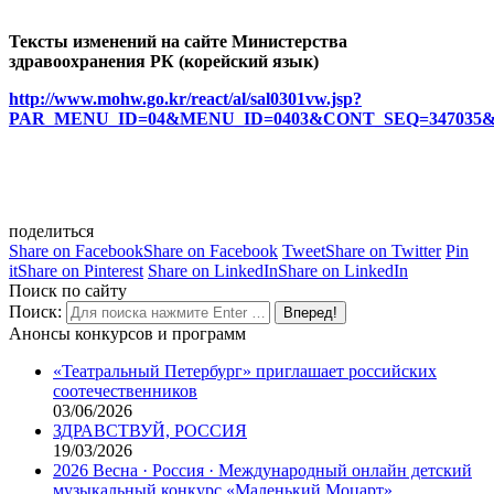
Тексты изменений на сайте Министерства
здравоохранения РК (корейский язык)
http://www.mohw.go.kr/react/al/sal0301vw.jsp?
PAR_MENU_ID=04&MENU_ID=0403&CONT_SEQ=347035&
поделиться
Share on Facebook
Share on Facebook
Tweet
Share on Twitter
Pin
it
Share on Pinterest
Share on LinkedIn
Share on LinkedIn
Поиск по сайту
Поиск:
Анонсы конкурсов и программ
«Театральный Петербург» приглашает российских
соотечественников
03/06/2026
ЗДРАВСТВУЙ, РОССИЯ
19/03/2026
2026 Весна · Россия · Международный онлайн детский
музыкальный конкурс «Маленький Моцарт»