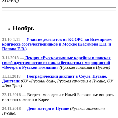
KOREA))
Ноябрь
31.10-1.11 —
Участие делегатов от КСОРС во Всемирном
конгрессе соотечественников в Москве (Касимова Е.Н. и
Попова Е.В.)
3.11.2018 —
Лекция «Русскоязычные корейцы в поисках
своей идентичности» из цикла бесплатных мероприятий
«Вечера в Русской гимназии»
(Русская гимназия в Пусане)
11.11.2018 —
Географический диктант в Сеуле, Пусане,
Донгтане
(ОУ «Русский дом», Русская гимназия в Пусане, ОУ
«Эпл Три»)
22.11.2018 —
Встреча молодежи с Ильей Беляковым: вопросы
и ответы о жизни в Корее
24.11.2018 —
День матери в Пусане
(Русская гимназия в
Пусане)