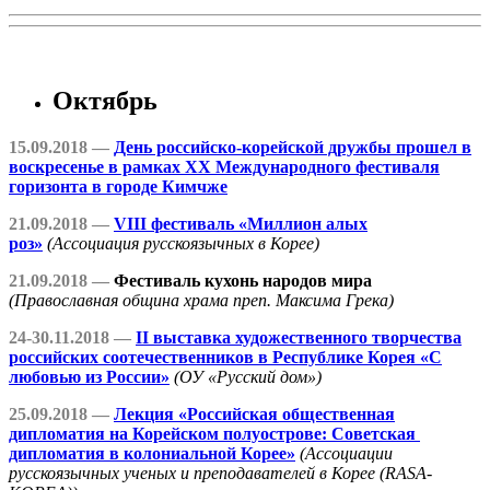
Октябрь
15.09.2018 —
День российско-корейской дружбы прошел в
воскресенье в рамках XX Международного фестиваля
горизонта в городе Кимчже
21.09.2018 —
V
I
I
I фестиваль «Миллион алых
роз»
(Ассоциация русскоязычных в Корее)
21.09.2018 —
Фестиваль кухонь народов мира
(Православная община храма преп. Максима Грека)
24-30.11.2018 —
II выставка художественного творчества
российских соотечественников в Республике Корея «С
любовью из России»
(ОУ «Русский дом»)
25.09.2018 —
Лекция «Российская общественная
дипломатия на Корейском полуострове: Советская
дипломатия в колониальной Корее»
(Ассоциации
русскоязычных ученых и преподавателей в Корее (RASA-