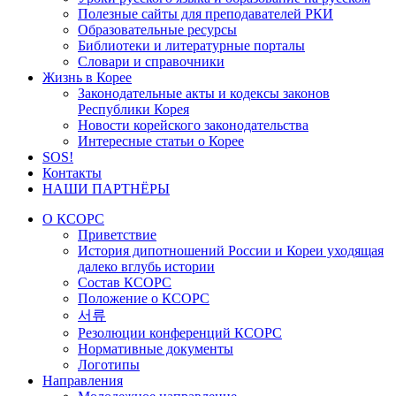
Полезные сайты для преподавателей РКИ
Образовательные ресурсы
Библиотеки и литературные порталы
Словари и справочники
Жизнь в Корее
Законодательные акты и кодексы законов
Республики Корея
Новости корейского законодательства
Интересные статьи о Корее
SOS!
Контакты
НАШИ ПАРТНЁРЫ
О КСОРС
Приветствие
История дипотношений России и Кореи уходящая
далеко вглубь истории
Состав КСОРС
Положение о КСОРС
서류
Резолюции конференций КСОРС
Нормативные документы
Логотипы
Направления