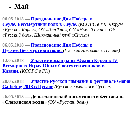
Май
06.05.2018 —
Празднование Дня Победы в
Сеуле.
Бессмертный полк в Сеуле.
(КСОРС в РК, Форум
«Русская Корея», ОУ «Эпл Три», ОУ «Новый путь», ОУ
«Русский дом», Шахматный клуб «Chess»)
06.05.2018 —
Празднование Дня Победы в
Пусане. Бессмертный полк.
(Русская гимназия в Пусане)
12.05.2018 —
Участие команды из Южной Кореи в IV
Всемирных Играх Юных Соотечественников в
Казани.
(КСОРС в РК)
20.05.2018 —
Участие Русской гимназии в фестивале Global
Gatheting 2018 в Пусане
(Русская гимназия в Пусане)
26.05.2018 —
День славянской письменности Фестиваль
«Славянская весна»
(ОУ «Русский дом»)