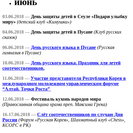
июнь
03.06.2018 —
День защиты детей в Сеуле «Подари улыбку
миру»
(детский клуб «Кимушки»)
04.06.2018 —
День защиты детей в Пусане
(Клуб русских
сказок)
06.06.2018 —
День русского языка в Пусане
(Русская
гимназия в Пусане)
10.06.2018 —
День русского языка. Праздник для детей
соотечественников.
11.06.2018 —
У
частие представителя Республики Корея в
международном молодежном управленческом форуме
“Алтай. Точки Роста”
12.06.2018 —
Фестиваль кухонь народов мира
(Православная община храма преп. Максима Грека)
16-17.06.2018 —
Слёт соотечественников по случаю Дня
России
(Форум «Русская Корея», Шахматный клуб «Chess»,
КСОРС в РК)