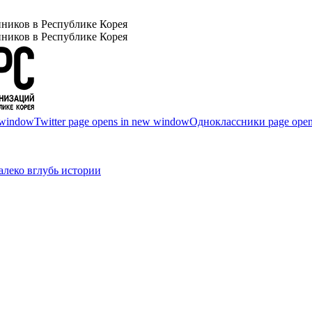
ников в Республике Корея
ников в Республике Корея
 window
Twitter page opens in new window
Одноклассники page open
леко вглубь истории