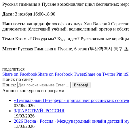
Русская гимназия в Пусане возобновляет цикл бесплатных мер
Дата:
3 ноября 16:00-18:00
Наш гость:
кандидат философских наук Хан Валерий Сергееви
дипломатии (блестящий учёный, великолепный оратор и обаят
Тема:
Кто мы? Откуда мы? Куда идем? Русскоязычные корейцы 
М
есто:
Русская Гимназия в Пусане, 6 этаж (부산광역시 동구 초
поделиться
Share on Facebook
Share on Facebook
Tweet
Share on Twitter
Pin it
S
Поиск по сайту
Поиск:
Анонсы конкурсов и программ
«Театральный Петербург» приглашает российских соотеч
03/06/2026
ЗДРАВСТВУЙ, РОССИЯ
19/03/2026
2026 Весна · Россия · Международный онлайн детский 
13/03/2026