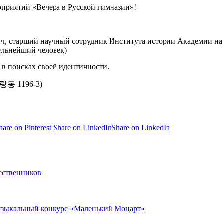
оприятий «Вечера в Русской гимназии»!
ч, старший научный сотрудник Института истории Академии нау
ельнейший человек)
в поисках своей идентичности.
량동 1196-3)
hare on Pinterest
Share on LinkedIn
Share on LinkedIn
ественников
музыкальный конкурс «Маленький Моцарт»