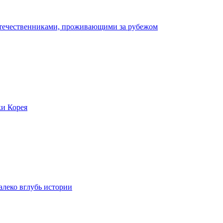
отечественниками, проживающими за рубежом
ки Корея
леко вглубь истории