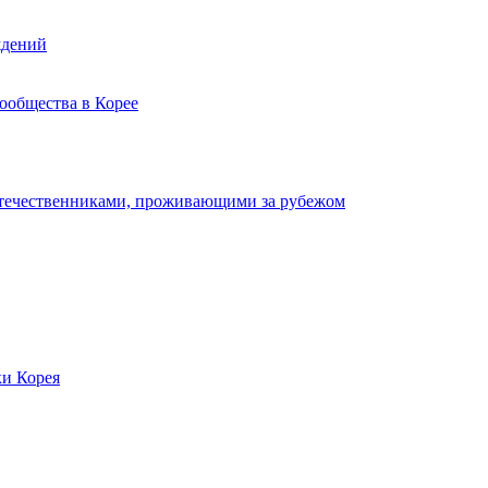
ждений
ообщества в Корее
отечественниками, проживающими за рубежом
ки Корея