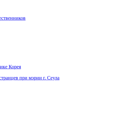
ественников
лике Корея
странцев при мэрии г. Сеула