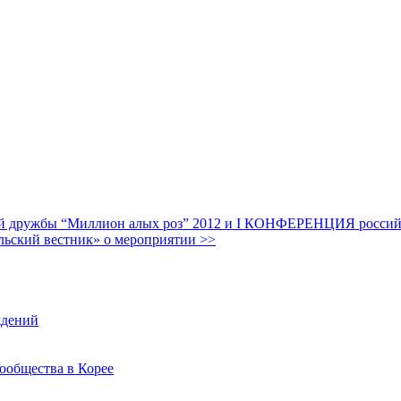
дружбы “Миллион алых роз” 2012 и I КОНФЕРЕНЦИЯ российских
льский вестник» о мероприятии >>
ждений
ообщества в Корее