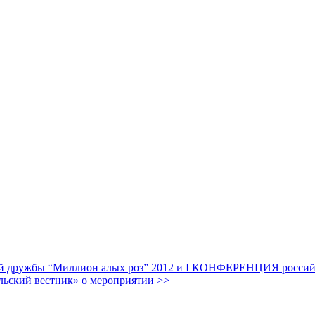
дружбы “Миллион алых роз” 2012 и I КОНФЕРЕНЦИЯ российских
льский вестник» о мероприятии >>