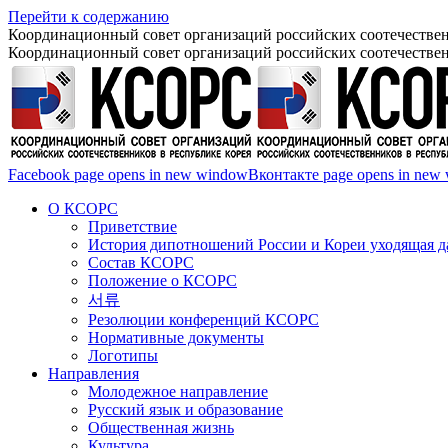
Перейти к содержанию
Координационный совет организаций российских соотечествен
Координационный совет организаций российских соотечествен
Facebook page opens in new window
Вконтакте page opens in new
О КСОРС
Приветствие
История дипотношений России и Кореи уходящая да
Состав КСОРС
Положение о КСОРС
서류
Резолюции конференций КСОРС
Нормативные документы
Логотипы
Направления
Молодежное направление
Русский язык и образование
Общественная жизнь
Культура