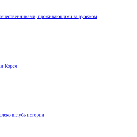
отечественниками, проживающими за рубежом
ки Корея
леко вглубь истории