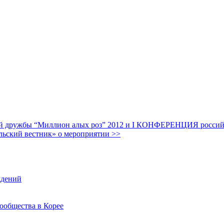
дружбы “Миллион алых роз” 2012 и I КОНФЕРЕНЦИЯ российских
льский вестник» о мероприятии >>
ждений
ообщества в Корее