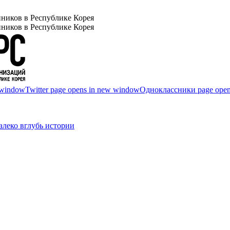
ников в Республике Корея
ников в Республике Корея
 window
Twitter page opens in new window
Одноклассники page open
леко вглубь истории