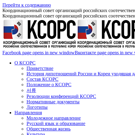
Перейти к содержанию
Координационный совет организаций российских соотечествен
Координационный совет организаций российских соотечествен
Facebook page opens in new window
Вконтакте page opens in new
О КСОРС
Приветствие
История дипотношений России и Кореи уходящая да
Состав КСОРС
Положение о КСОРС
서류
Резолюции конференций КСОРС
Нормативные документы
Логотипы
Направления
Молодежное направление
Русский язык и образование
Общественная жизнь
Культура