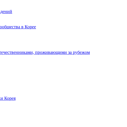
ждений
ообщества в Корее
отечественниками, проживающими за рубежом
ки Корея