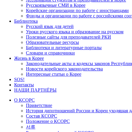
Русскоязычные СМИ в Корее
Корейские организации по работе с иностранцами
Фонды и организации по работе с российскими со
Библиотека
Русский язык для детей
Уроки русского языка и образование на русском
Полезные сайты для преподавателей РКИ
Образовательные ресурсы
Библиотеки и литературные порталы
Словари и справочники
Жизнь в Корее
Законодательные акты и кодексы законов Республи
Новости корейского законодательства
Интересные статьи о Корее
SOS!
Контакты
НАШИ ПАРТНЁРЫ
О КСОРС
Приветствие
История дипотношений России и Кореи уходящая да
Состав КСОРС
Положение о КСОРС
서류