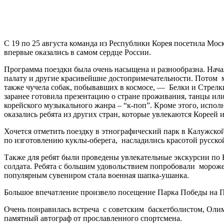
C 19 по 25 августа команда из Республики Корея посетила Мос
впервые оказались в самом сердце России.
Программа поездки была очень насыщена и разнообразна. Нача
палату и другие красивейшие достопримечательности. Потом 
также чучела собак, побывавших в космосе, — Белки и Стрелки
заранее готовила презентацию о стране проживания, танцы или
корейского музыкального жанра – “к-поп”. Кроме этого, испол
оказались ребята из других стран, которые увлекаются Кореей 
Хочется отметить поездку в этнографический парк в Калужской
по изготовлению куклы-оберега, насладились красотой русско
Также для ребят были проведены увлекательные экскурсии по 
солдата. Ребята с большим удовольствием попробовали морож
популярным сувениром стала военная шапка-ушанка.
Большое впечатление произвело посещение Парка Победы на По
Очень понравилась встреча с советским баскетболистом, Олим
памятный автограф от прославленного спортсмена.