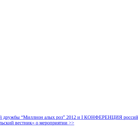
дружбы “Миллион алых роз” 2012 и I КОНФЕРЕНЦИЯ российских
льский вестник» о мероприятии >>