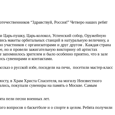
отечественников “Здравствуй, Россия!” Четверо наших ребят
ли Царь-пушку, Царь-колокол, Успенский собор, Оружейную
ись макеты орбитальных станций в натуральную величину, а
о участников с организаторами и друг другом . Каждая страна
е, но и провели зажигательную викторину об артистах
е запомнилось зрителем и было особенно приятно, что в зале
лись сувенирами и контактами.
сказ о русской избе, посидели на печи, посетили мастер-класс
осту, в Храм Христа Спасителя, на могилу Неизвестного
ались, покупали сувениры на память о Москве. Самым
та пели песни военных лет.
о вопросов о баскетболе и о спорте в целом. Ребята получили