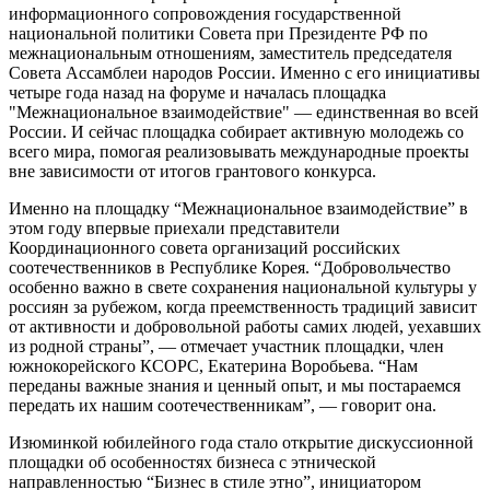
информационного сопровождения государственной
национальной политики Совета при Президенте РФ по
межнациональным отношениям, заместитель председателя
Совета Ассамблеи народов России. Именно с его инициативы
четыре года назад на форуме и началась площадка
"Межнациональное взаимодействие" — единственная во всей
России. И сейчас площадка собирает активную молодежь со
всего мира, помогая реализовывать международные проекты
вне зависимости от итогов грантового конкурса.
Именно на площадку “Межнациональное взаимодействие” в
этом году впервые приехали представители
Координационного совета организаций российских
соотечественников в Республике Корея. “Добровольчество
особенно важно в свете сохранения национальной культуры у
россиян за рубежом, когда преемственность традиций зависит
от активности и добровольной работы самих людей, уехавших
из родной страны”, — отмечает участник площадки, член
южнокорейского КСОРС, Екатерина Воробьева. “Нам
переданы важные знания и ценный опыт, и мы постараемся
передать их нашим соотечественникам”, — говорит она.
Изюминкой юбилейного года стало открытие дискуссионной
площадки об особенностях бизнеса с этнической
направленностью “Бизнес в стиле этно”, инициатором