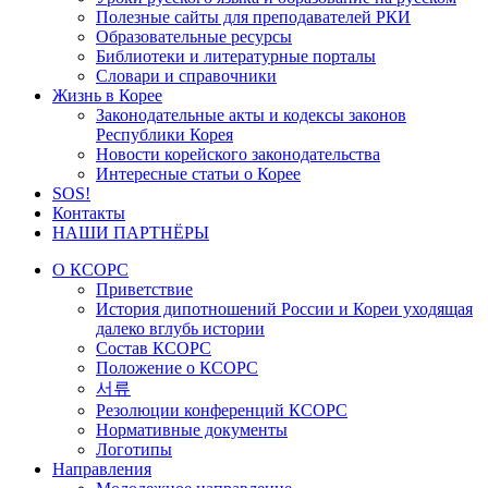
Полезные сайты для преподавателей РКИ
Образовательные ресурсы
Библиотеки и литературные порталы
Словари и справочники
Жизнь в Корее
Законодательные акты и кодексы законов
Республики Корея
Новости корейского законодательства
Интересные статьи о Корее
SOS!
Контакты
НАШИ ПАРТНЁРЫ
О КСОРС
Приветствие
История дипотношений России и Кореи уходящая
далеко вглубь истории
Состав КСОРС
Положение о КСОРС
서류
Резолюции конференций КСОРС
Нормативные документы
Логотипы
Направления