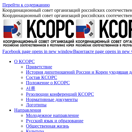
Перейти к содержанию
Координационный совет организаций российских соотечествен
Координационный совет организаций российских соотечествен
Facebook page opens in new window
Вконтакте page opens in new
О КСОРС
Приветствие
История дипотношений России и Кореи уходящая да
Состав КСОРС
Положение о КСОРС
서류
Резолюции конференций КСОРС
Нормативные документы
Логотипы
Направления
Молодежное направление
Русский язык и образование
Общественная жизнь
Культура