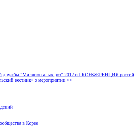
дружбы “Миллион алых роз” 2012 и I КОНФЕРЕНЦИЯ российских
льский вестник» о мероприятии >>
ждений
ообщества в Корее