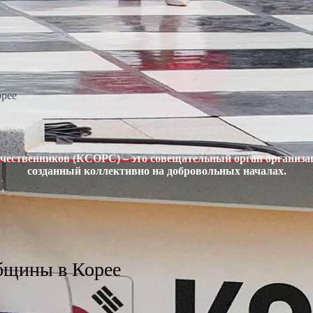
орее
чественников (КСОРС) – это совещательный орган организац
созданный коллективно на добровольных началах.
бщины в Корее