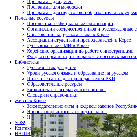
Программы для детей
Программы для молодежи
Программы для педагогов и образовательных учре
Полезные ресурсы
Посольства и официальные организации
Организации соотечественников и русскоязычные с
Образование на русском языке в Корее
Ассоциации студентов и преподавателей в Корее
Русскоязычные СМИ в Корее
Корейские организации по работе с иностранцами
Фонды и организации по работе с российскими со
Библиотека
Русский язык для детей
Уроки русского языка и образование на русском
Полезные сайты для преподавателей РКИ
Образовательные ресурсы
Библиотеки и литературные порталы
Словари и справочники
Жизнь в Корее
Законодательные акты и кодексы законов Республи
Новости корейского законодательства
Интересные статьи о Корее
SOS!
Контакты
НАШИ ПАРТНЁРЫ