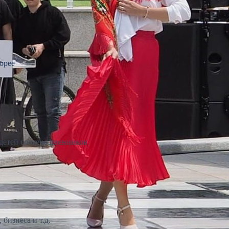
орее
детей соотечественников
бизнеса и т.д.