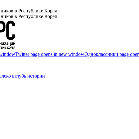
ников в Республике Корея
ников в Республике Корея
 window
Twitter page opens in new window
Одноклассники page open
леко вглубь истории