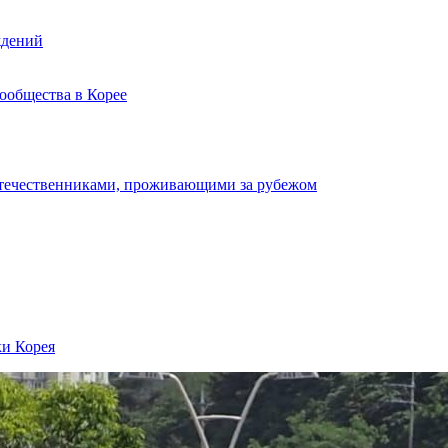
ждений
ообщества в Корее
отечественниками, проживающими за рубежом
ки Корея