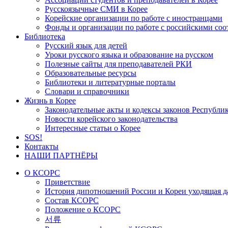
Русскоязычные СМИ в Корее
Корейские организации по работе с иностранцами
Фонды и организации по работе с российскими со
Библиотека
Русский язык для детей
Уроки русского языка и образование на русском
Полезные сайты для преподавателей РКИ
Образовательные ресурсы
Библиотеки и литературные порталы
Словари и справочники
Жизнь в Корее
Законодательные акты и кодексы законов Республи
Новости корейского законодательства
Интересные статьи о Корее
SOS!
Контакты
НАШИ ПАРТНЁРЫ
О КСОРС
Приветствие
История дипотношений России и Кореи уходящая да
Состав КСОРС
Положение о КСОРС
서류