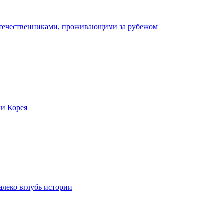
отечественниками, проживающими за рубежом
ки Корея
леко вглубь истории