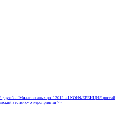
дружбы “Миллион алых роз” 2012 и I КОНФЕРЕНЦИЯ российских
льский вестник» о мероприятии >>