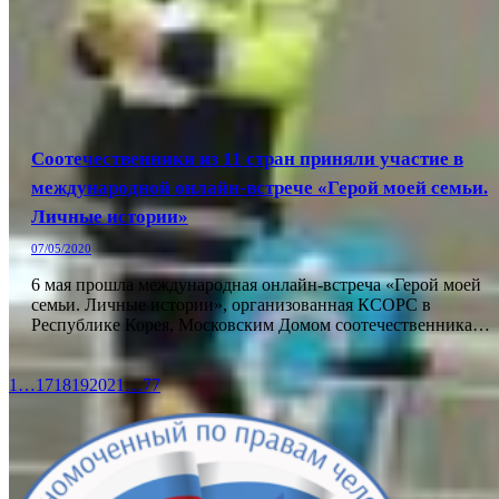
Соотечественники из 11 стран приняли участие в
международной онлайн-встрече «Герой моей семьи.
Личные истории»
07/05/2020
6 мая прошла международная онлайн-встреча «Герой моей
семьи. Личные истории», организованная КСОРС в
Республике Корея, Московским Домом соотечественника…
1
…
17
18
19
20
21
…
77