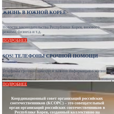
ЖИЗНЬ В ЮЖНОЙ КОРЕЕ
Новости законодательства Республики Корея, визового
режима, бизнеса и т.д.
ПОДРОБНЕЕ
SOS! ТЕЛЕФОНЫ СРОЧНОЙ ПОМОЩИ
Телефоны срочной помощи и важная информация о жизни в
Корее
ПОДРОБНЕЕ
Координационный совет организаций российских
соотечественников (КСОРС) – это совещательный
орган организаций российских соотечественников в
Республике Корея, созданный коллективно на