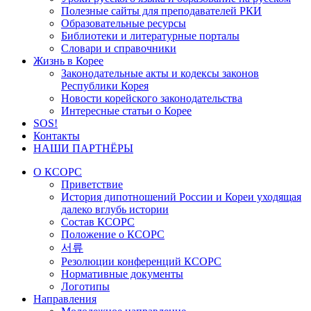
Полезные сайты для преподавателей РКИ
Образовательные ресурсы
Библиотеки и литературные порталы
Словари и справочники
Жизнь в Корее
Законодательные акты и кодексы законов
Республики Корея
Новости корейского законодательства
Интересные статьи о Корее
SOS!
Контакты
НАШИ ПАРТНЁРЫ
О КСОРС
Приветствие
История дипотношений России и Кореи уходящая
далеко вглубь истории
Состав КСОРС
Положение о КСОРС
서류
Резолюции конференций КСОРС
Нормативные документы
Логотипы
Направления