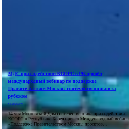
МДС при содействии КСОРС в РК провёл
международный вебинар по поддержке
Правительством Москвы соотечественников за
рубежом
14/05/2020
14 мая Московский Дом соотечественника при содействии
КСОРС в Республике Корея провел Международный вебина
«Поддержка Правительством Москвы проектов…