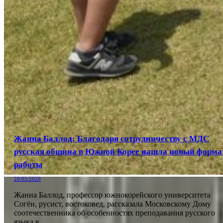
Жанна Баллод: Благодаря сотрудничеству с МДС
русская община в Южной Корее нашла новый форма
работы
20/05/2020
Жанна Баллод, профессор южнокорейского университета
Согён, русист, востоковед, рассказала Московскому Дому
соотечественника об особенностях преподавания русского
языка в…