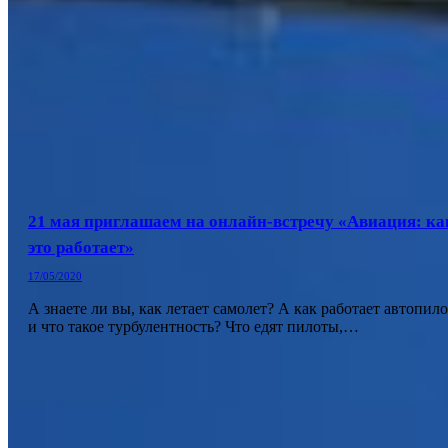
21 мая приглашаем на онлайн-встречу «Авиация: ка
это работает»
17/05/2020
А знаете ли вы, как летает самолет? А как работает автопило
и что такое турбулентность? Что едят пилоты,…