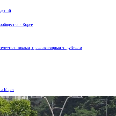
ждений
ообщества в Корее
отечественниками, проживающими за рубежом
ки Корея