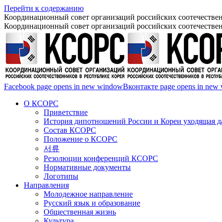
Перейти к содержанию
Координационный совет организаций российских соотечествен
Координационный совет организаций российских соотечествен
Facebook page opens in new window
Вконтакте page opens in new
О КСОРС
Приветствие
История дипотношений России и Кореи уходящая да
Состав КСОРС
Положение о КСОРС
서류
Резолюции конференций КСОРС
Нормативные документы
Логотипы
Направления
Молодежное направление
Русский язык и образование
Общественная жизнь
Культура