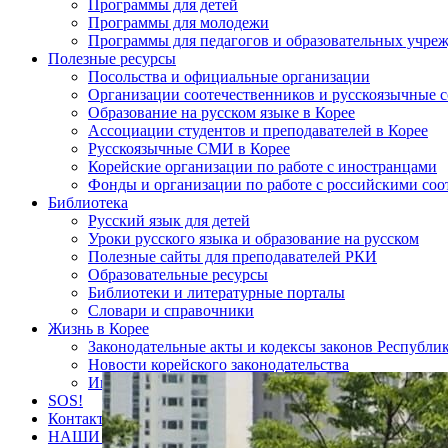
Программы для детей
Программы для молодежи
Программы для педагогов и образовательных учре
Полезные ресурсы
Посольства и официальные организации
Организации соотечественников и русскоязычные с
Образование на русском языке в Корее
Ассоциации студентов и преподавателей в Корее
Русскоязычные СМИ в Корее
Корейские организации по работе с иностранцами
Фонды и организации по работе с российскими со
Библиотека
Русский язык для детей
Уроки русского языка и образование на русском
Полезные сайты для преподавателей РКИ
Образовательные ресурсы
Библиотеки и литературные порталы
Словари и справочники
Жизнь в Корее
Законодательные акты и кодексы законов Республи
Новости корейского законодательства
Интересные статьи о Корее
SOS!
Контакты
НАШИ ПАРТНЁРЫ