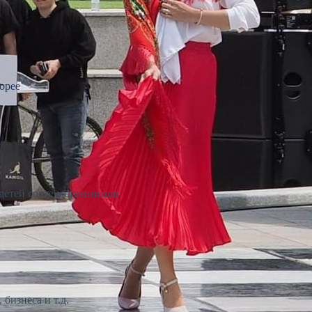
орее
детей соотечественников
бизнеса и т.д.