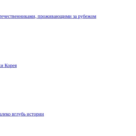
отечественниками, проживающими за рубежом
ки Корея
леко вглубь истории