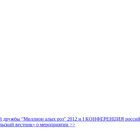
дружбы “Миллион алых роз” 2012 и I КОНФЕРЕНЦИЯ российских
льский вестник» о мероприятии >>