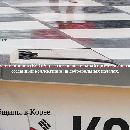
орее
чественников (КСОРС) – это совещательный орган организац
созданный коллективно на добровольных началах.
бщины в Корее