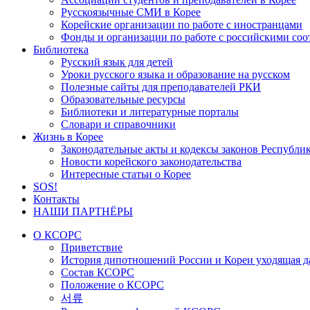
Русскоязычные СМИ в Корее
Корейские организации по работе с иностранцами
Фонды и организации по работе с российскими со
Библиотека
Русский язык для детей
Уроки русского языка и образование на русском
Полезные сайты для преподавателей РКИ
Образовательные ресурсы
Библиотеки и литературные порталы
Словари и справочники
Жизнь в Корее
Законодательные акты и кодексы законов Республи
Новости корейского законодательства
Интересные статьи о Корее
SOS!
Контакты
НАШИ ПАРТНЁРЫ
О КСОРС
Приветствие
История дипотношений России и Кореи уходящая да
Состав КСОРС
Положение о КСОРС
서류