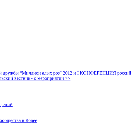
дружбы “Миллион алых роз” 2012 и I КОНФЕРЕНЦИЯ российских
льский вестник» о мероприятии >>
ждений
ообщества в Корее