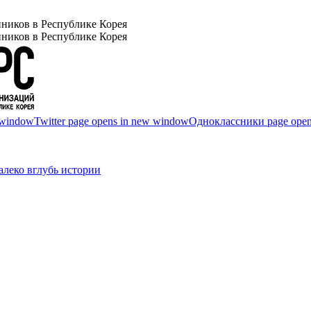
ников в Республике Корея
ников в Республике Корея
 window
Twitter page opens in new window
Одноклассники page open
леко вглубь истории