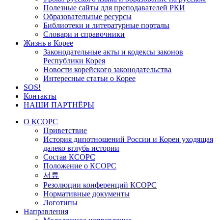
Полезные сайты для преподавателей РКИ
Образовательные ресурсы
Библиотеки и литературные порталы
Словари и справочники
Жизнь в Корее
Законодательные акты и кодексы законов
Республики Корея
Новости корейского законодательства
Интересные статьи о Корее
SOS!
Контакты
НАШИ ПАРТНЁРЫ
О КСОРС
Приветствие
История дипотношений России и Кореи уходящая
далеко вглубь истории
Состав КСОРС
Положение о КСОРС
서류
Резолюции конференций КСОРС
Нормативные документы
Логотипы
Направления