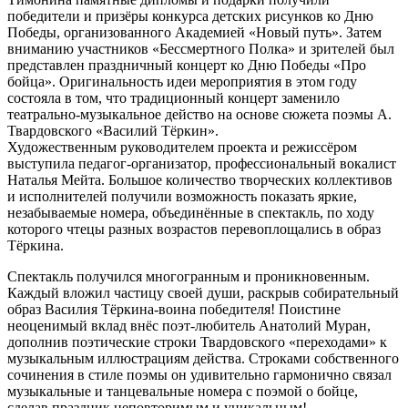
победители и призёры конкурса детских рисунков ко Дню
Победы, организованного Академией «Новый путь». Затем
вниманию участников «Бессмертного Полка» и зрителей был
представлен праздничный концерт ко Дню Победы «Про
бойца». Оригинальность идеи мероприятия в этом году
состояла в том, что традиционный концерт заменило
театрально-музыкальное действо на основе сюжета поэмы А.
Твардовского «Василий Тёркин».
Художественным руководителем проекта и режиссёром
выступила педагог-организатор, профессиональный вокалист
Наталья Мейта. Большое количество творческих коллективов
и исполнителей получили возможность показать яркие,
незабываемые номера, объединённые в спектакль, по ходу
которого чтецы разных возрастов перевоплощались в образ
Тёркина.
Спектакль получился многогранным и проникновенным.
Каждый вложил частицу своей души, раскрыв собирательный
образ Василия Тёркина-воина победителя! Поистине
неоценимый вклад внёс поэт-любитель Анатолий Муран,
дополнив поэтические строки Твардовского «переходами» к
музыкальным иллюстрациям действа. Строками собственного
сочинения в стиле поэмы он удивительно гармонично связал
музыкальные и танцевальные номера с поэмой о бойце,
сделав праздник неповторимым и уникальным!