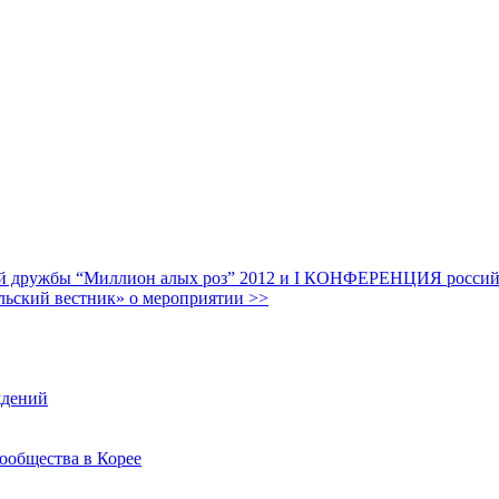
дружбы “Миллион алых роз” 2012 и I КОНФЕРЕНЦИЯ российских
льский вестник» о мероприятии >>
ждений
ообщества в Корее