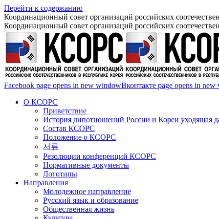
Перейти к содержанию
Координационный совет организаций российских соотечествен
Координационный совет организаций российских соотечествен
Facebook page opens in new window
Вконтакте page opens in new
О КСОРС
Приветствие
История дипотношений России и Кореи уходящая да
Состав КСОРС
Положение о КСОРС
서류
Резолюции конференций КСОРС
Нормативные документы
Логотипы
Направления
Молодежное направление
Русский язык и образование
Общественная жизнь
Культура