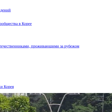
ждений
ообщества в Корее
отечественниками, проживающими за рубежом
ки Корея