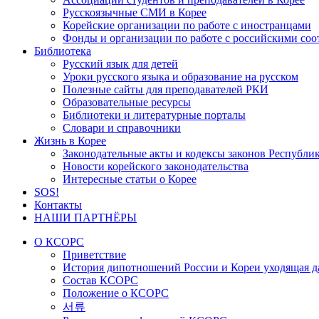
Русскоязычные СМИ в Корее
Корейские организации по работе с иностранцами
Фонды и организации по работе с российскими со
Библиотека
Русский язык для детей
Уроки русского языка и образование на русском
Полезные сайты для преподавателей РКИ
Образовательные ресурсы
Библиотеки и литературные порталы
Словари и справочники
Жизнь в Корее
Законодательные акты и кодексы законов Республи
Новости корейского законодательства
Интересные статьи о Корее
SOS!
Контакты
НАШИ ПАРТНЁРЫ
О КСОРС
Приветствие
История дипотношений России и Кореи уходящая да
Состав КСОРС
Положение о КСОРС
서류