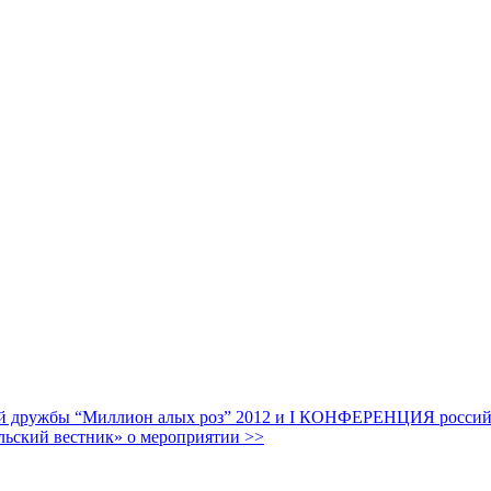
дружбы “Миллион алых роз” 2012 и I КОНФЕРЕНЦИЯ российских
льский вестник» о мероприятии >>