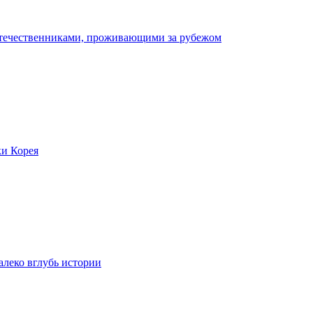
отечественниками, проживающими за рубежом
ки Корея
леко вглубь истории