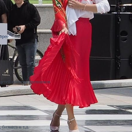
орее
детей соотечественников
бизнеса и т.д.