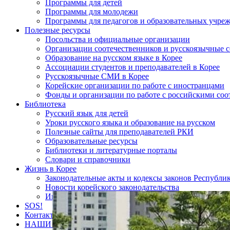
Программы для детей
Программы для молодежи
Программы для педагогов и образовательных учре
Полезные ресурсы
Посольства и официальные организации
Организации соотечественников и русскоязычные с
Образование на русском языке в Корее
Ассоциации студентов и преподавателей в Корее
Русскоязычные СМИ в Корее
Корейские организации по работе с иностранцами
Фонды и организации по работе с российскими со
Библиотека
Русский язык для детей
Уроки русского языка и образование на русском
Полезные сайты для преподавателей РКИ
Образовательные ресурсы
Библиотеки и литературные порталы
Словари и справочники
Жизнь в Корее
Законодательные акты и кодексы законов Республи
Новости корейского законодательства
Интересные статьи о Корее
SOS!
Контакты
НАШИ ПАРТНЁРЫ