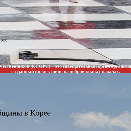
орее
чественников (КСОРС) – это совещательный орган организац
созданный коллективно на добровольных началах.
бщины в Корее