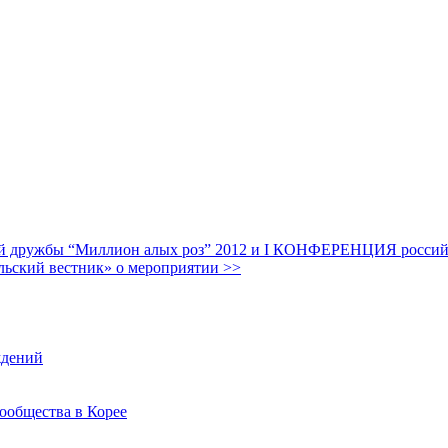
дружбы “Миллион алых роз” 2012 и I КОНФЕРЕНЦИЯ российских
льский вестник» о мероприятии >>
ждений
ообщества в Корее