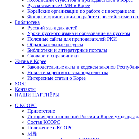
Русскоязычные СМИ в Корее
Корейские организации по работе с иностранцами
Фонды и организации по работе с российскими со
Библиотека
Русский язык для детей
Уроки русского языка и образование на русском
Полезные сайты для преподавателей РКИ
Образовательные ресурсы
Библиотеки и литературные порталы
Словари и справочники
Жизнь в Корее
Законодательные акты и кодексы законов Республи
Новости корейского законодательства
Интересные статьи о Корее
SOS!
Контакты
НАШИ ПАРТНЁРЫ
О КСОРС
Приветствие
История дипотношений России и Кореи уходящая да
Состав КСОРС
Положение о КСОРС
서류