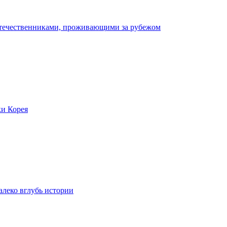
отечественниками, проживающими за рубежом
ки Корея
леко вглубь истории