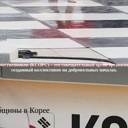
орее
чественников (КСОРС) – это совещательный орган организац
созданный коллективно на добровольных началах.
бщины в Корее