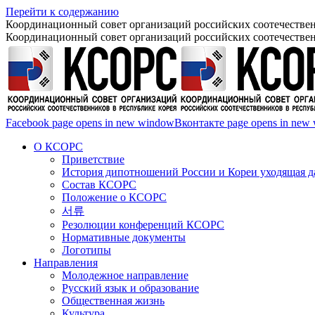
Перейти к содержанию
Координационный совет организаций российских соотечествен
Координационный совет организаций российских соотечествен
Facebook page opens in new window
Вконтакте page opens in new
О КСОРС
Приветствие
История дипотношений России и Кореи уходящая да
Состав КСОРС
Положение о КСОРС
서류
Резолюции конференций КСОРС
Нормативные документы
Логотипы
Направления
Молодежное направление
Русский язык и образование
Общественная жизнь
Культура