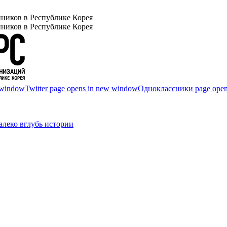
ников в Республике Корея
ников в Республике Корея
 window
Twitter page opens in new window
Одноклассники page open
леко вглубь истории