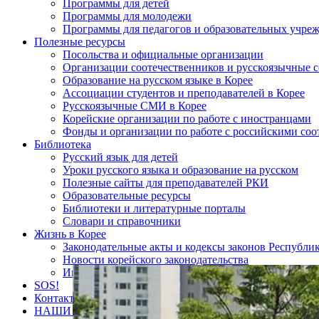
Программы для детей
Программы для молодежи
Программы для педагогов и образовательных учре
Полезные ресурсы
Посольства и официальные организации
Организации соотечественников и русскоязычные с
Образование на русском языке в Корее
Ассоциации студентов и преподавателей в Корее
Русскоязычные СМИ в Корее
Корейские организации по работе с иностранцами
Фонды и организации по работе с российскими со
Библиотека
Русский язык для детей
Уроки русского языка и образование на русском
Полезные сайты для преподавателей РКИ
Образовательные ресурсы
Библиотеки и литературные порталы
Словари и справочники
Жизнь в Корее
Законодательные акты и кодексы законов Республи
Новости корейского законодательства
Интересные статьи о Корее
SOS!
Контакты
НАШИ ПАРТНЁРЫ