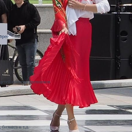
орее
детей соотечественников
бизнеса и т.д.