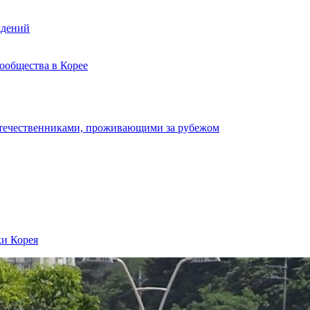
ждений
ообщества в Корее
отечественниками, проживающими за рубежом
ки Корея