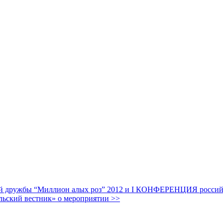
дружбы “Миллион алых роз” 2012 и I КОНФЕРЕНЦИЯ российских
льский вестник» о мероприятии >>