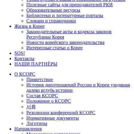
Полезные сайты для преподавателей РКИ
Образовательные ресурсы
Библиотеки и литературные порталы
Словари и справочники
Жизнь в Корее
Законодательные акты и кодексы законов
Республики Корея
Новости корейского законодательства
Интересные статьи о Корее
SOS!
Контакты
НАШИ ПАРТНЁРЫ
О КСОРС
Приветствие
История дипотношений России и Кореи уходящая
далеко вглубь истории
Состав КСОРС
Положение о КСОРС
서류
Резолюции конференций КСОРС
Нормативные документы
Логотипы
Направления