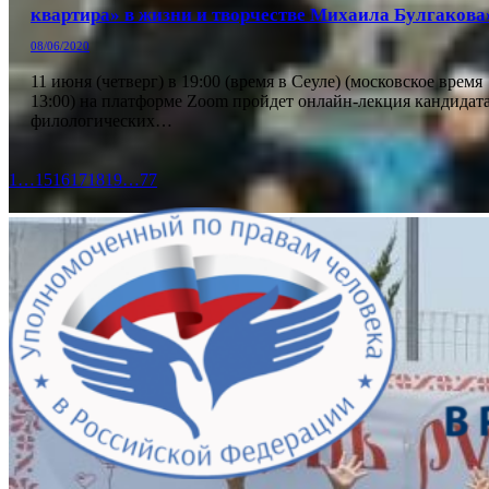
квартира» в жизни и творчестве Михаила Булгакова
08/06/2020
11 июня (четверг) в 19:00 (время в Сеуле) (московское время
13:00) на платформе Zoom пройдет онлайн-лекция кандидат
филологических…
1
…
15
16
17
18
19
…
77