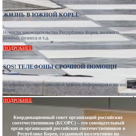
ЖИЗНЬ В ЮЖНОЙ КОРЕЕ
Новости законодательства Республики Корея, визового
режима, бизнеса и т.д.
ПОДРОБНЕЕ
SOS! ТЕЛЕФОНЫ СРОЧНОЙ ПОМОЩИ
Телефоны срочной помощи и важная информация о жизни в
Корее
ПОДРОБНЕЕ
Координационный совет организаций российских
соотечественников (КСОРС) – это совещательный
орган организаций российских соотечественников в
Республике Корея, созданный коллективно на