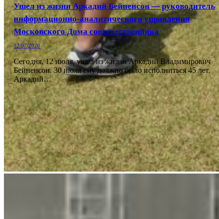
Ушел из жизни Аркадий Бейненсон — руководитель
информационно-аналитического управления
Московского Дома соотечественника
12/07/2020
Сегодня, 12 июля, ушел из жизни Аркадий Владимирович
Бейненсон. 30 июля ему должно было исполниться 45 лет.
Аркадий…