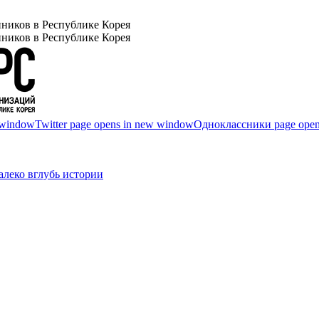
ников в Республике Корея
ников в Республике Корея
 window
Twitter page opens in new window
Одноклассники page open
леко вглубь истории