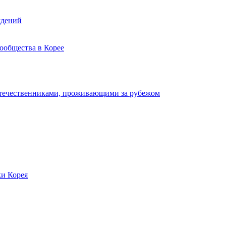
ждений
ообщества в Корее
отечественниками, проживающими за рубежом
ки Корея