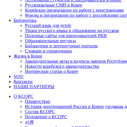
Русскоязычные СМИ в Корее
Корейские организации по работе с иностранцами
Фонды и организации по работе с российскими со
Библиотека
Русский язык для детей
Уроки русского языка и образование на русском
Полезные сайты для преподавателей РКИ
Образовательные ресурсы
Библиотеки и литературные порталы
Словари и справочники
Жизнь в Корее
Законодательные акты и кодексы законов Республи
Новости корейского законодательства
Интересные статьи о Корее
SOS!
Контакты
НАШИ ПАРТНЁРЫ
О КСОРС
Приветствие
История дипотношений России и Кореи уходящая да
Состав КСОРС
Положение о КСОРС
서류