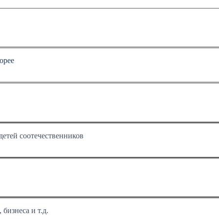
орее
детей соотечественников
бизнеса и т.д.