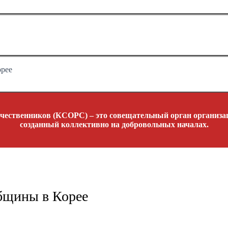
орее
чественников (КСОРС) – это совещательный орган организац
созданный коллективно на добровольных началах.
бщины в Корее