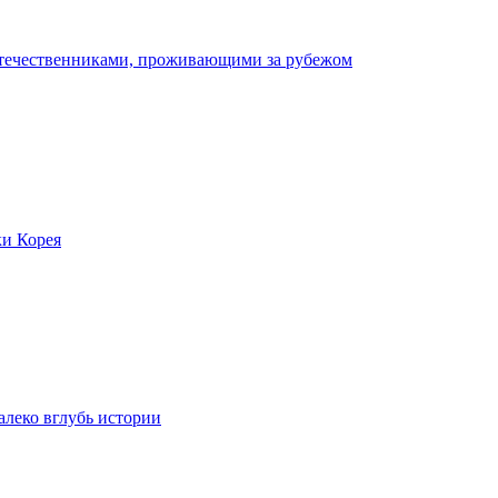
отечественниками, проживающими за рубежом
ки Корея
леко вглубь истории