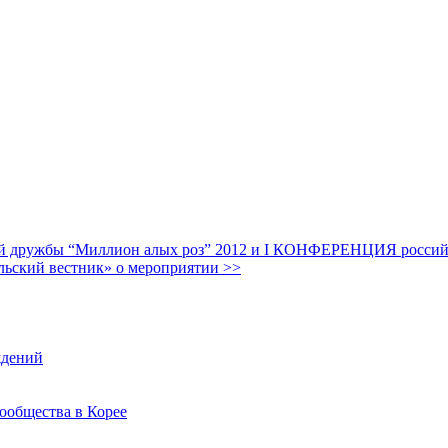
дружбы “Миллион алых роз” 2012 и I КОНФЕРЕНЦИЯ российских
льский вестник» о мероприятии >>
ждений
ообщества в Корее