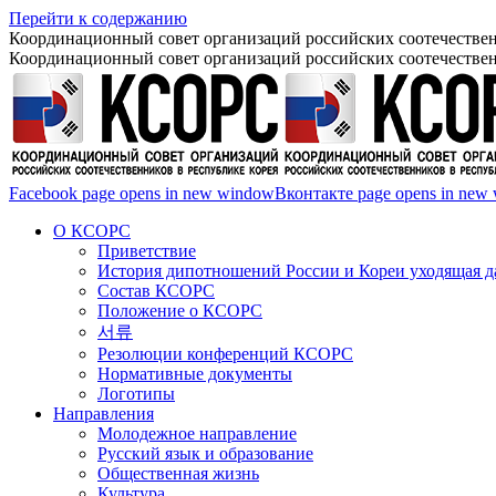
Перейти к содержанию
Координационный совет организаций российских соотечествен
Координационный совет организаций российских соотечествен
Facebook page opens in new window
Вконтакте page opens in new
О КСОРС
Приветствие
История дипотношений России и Кореи уходящая да
Состав КСОРС
Положение о КСОРС
서류
Резолюции конференций КСОРС
Нормативные документы
Логотипы
Направления
Молодежное направление
Русский язык и образование
Общественная жизнь
Культура