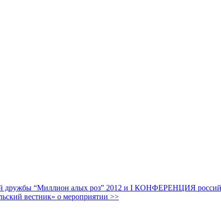
дружбы “Миллион алых роз” 2012 и I КОНФЕРЕНЦИЯ российских
льский вестник» о мероприятии >>