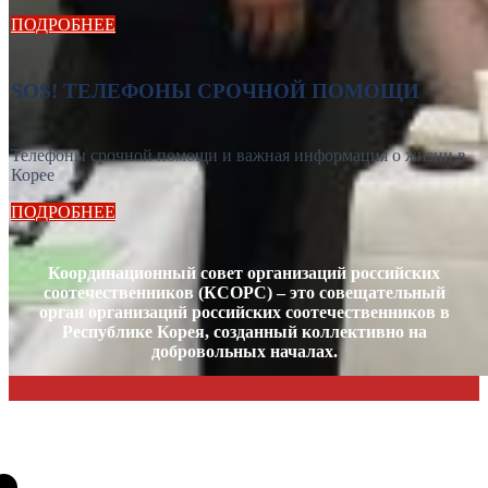
ПОДРОБНЕЕ
SOS! ТЕЛЕФОНЫ СРОЧНОЙ ПОМОЩИ
Телефоны срочной помощи и важная информация о жизни в
Корее
ПОДРОБНЕЕ
Координационный совет организаций российских
соотечественников (КСОРС) – это совещательный
орган организаций российских соотечественников в
Республике Корея, созданный коллективно на
добровольных началах.