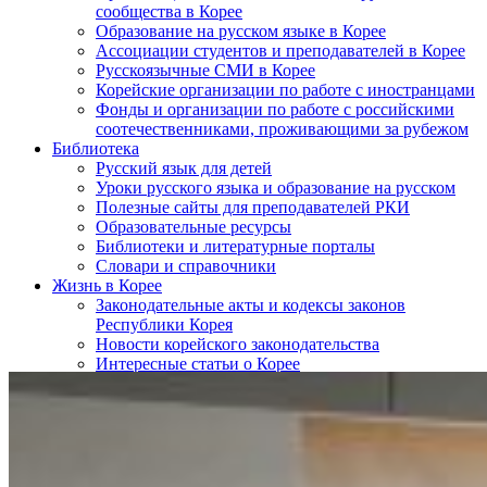
сообщества в Корее
Образование на русском языке в Корее
Ассоциации студентов и преподавателей в Корее
Русскоязычные СМИ в Корее
Корейские организации по работе с иностранцами
Фонды и организации по работе с российскими
соотечественниками, проживающими за рубежом
Библиотека
Русский язык для детей
Уроки русского языка и образование на русском
Полезные сайты для преподавателей РКИ
Образовательные ресурсы
Библиотеки и литературные порталы
Словари и справочники
Жизнь в Корее
Законодательные акты и кодексы законов
Республики Корея
Новости корейского законодательства
Интересные статьи о Корее
SOS!
Контакты
НАШИ ПАРТНЁРЫ