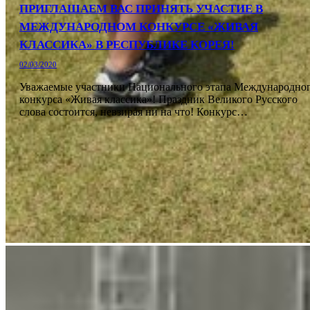
ПРИГЛАШАЕМ ВАС ПРИНЯТЬ УЧАСТИЕ В
МЕЖДУНАРОДНОМ КОНКУРСЕ «ЖИВАЯ
КЛАССИКА» В РЕСПУБЛИКЕ КОРЕЯ!
02/03/2020
Уважаемые участники Национального этапа Международно
конкурса «Живая классика»! Праздник Великого Русского
слова состоится, невзирая ни на что! Конкурс…