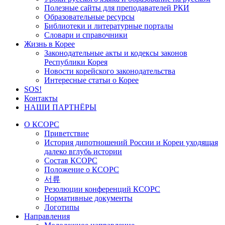
Полезные сайты для преподавателей РКИ
Образовательные ресурсы
Библиотеки и литературные порталы
Словари и справочники
Жизнь в Корее
Законодательные акты и кодексы законов
Республики Корея
Новости корейского законодательства
Интересные статьи о Корее
SOS!
Контакты
НАШИ ПАРТНЁРЫ
О КСОРС
Приветствие
История дипотношений России и Кореи уходящая
далеко вглубь истории
Состав КСОРС
Положение о КСОРС
서류
Резолюции конференций КСОРС
Нормативные документы
Логотипы
Направления