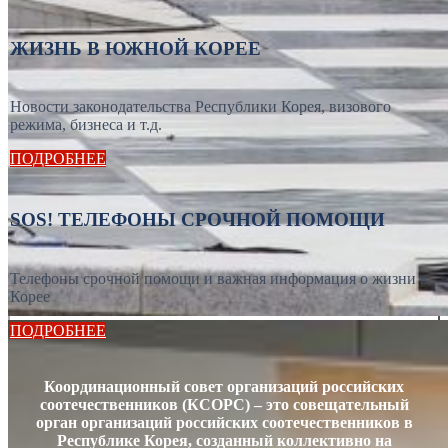
ЖИЗНЬ В ЮЖНОЙ КОРЕЕ
Новости законодательства Республики Корея, визового
режима, бизнеса и т.д.
ПОДРОБНЕЕ
SOS! ТЕЛЕФОНЫ СРОЧНОЙ ПОМОЩИ
Телефоны срочной помощи и важная информация о жизни в
Корее
ПОДРОБНЕЕ
Координационный совет организаций российских
соотечественников (КСОРС) – это совещательный
орган организаций российских соотечественников в
Республике Корея, созданный коллективно на