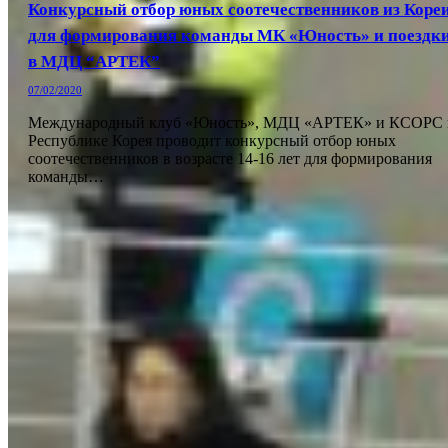
Конкурсный отбор юных соотечественников из Коре
для формирования команды МК «Юность» и поездк
в МДЦ “АРТЕК”
07/02/2020
Международный клуб «Юность», МДЦ «АРТЕК» и КСОРС 
Республике Корея проводит конкурсный отбор юных
соотечественников в возрасте 14-16 лет для формирования
команды…