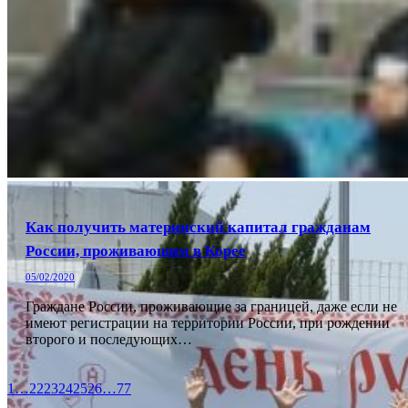
Как получить материнский капитал гражданам
России, проживающим в Корее
05/02/2020
Граждане России, проживающие за границей, даже если не
имеют регистрации на территории России, при рождении
второго и последующих…
1
…
22
23
24
25
26
…
77