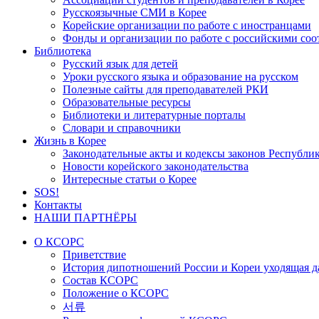
Русскоязычные СМИ в Корее
Корейские организации по работе с иностранцами
Фонды и организации по работе с российскими со
Библиотека
Русский язык для детей
Уроки русского языка и образование на русском
Полезные сайты для преподавателей РКИ
Образовательные ресурсы
Библиотеки и литературные порталы
Словари и справочники
Жизнь в Корее
Законодательные акты и кодексы законов Республи
Новости корейского законодательства
Интересные статьи о Корее
SOS!
Контакты
НАШИ ПАРТНЁРЫ
О КСОРС
Приветствие
История дипотношений России и Кореи уходящая да
Состав КСОРС
Положение о КСОРС
서류