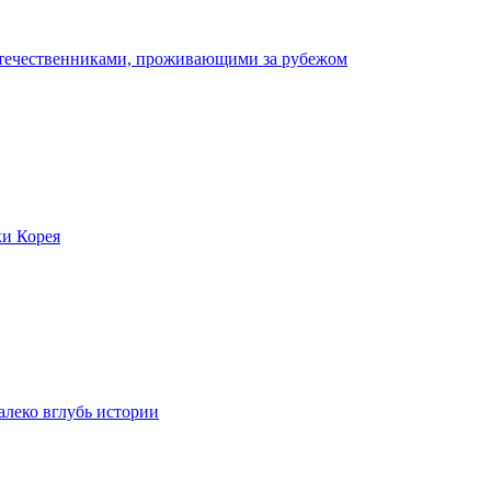
отечественниками, проживающими за рубежом
ки Корея
леко вглубь истории