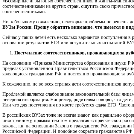
«Всемирные игры юных соотечественников в Ханты-Мансийске»
соотечественниками из других стран, ощутить свою причастнос
соотечественниками.
Но, к большому сожалению, некоторые проблемы не решены до 
ВУЗы России. Прошу обратить внимание, что имеется в виду
Сейчас у таких детей есть несколько вариантов поступления 
основании результатов ЕГЭ или вступительных испытаний ВУЗ
Поступление соотечественников, проживающих за рубе
На основании «Приказа Министерства образования и науки РФ 
пределах установленной Правительством Российской Федерации
являющиеся гражданами РФ, и постоянно проживающие за рубе
К сожалению, не во всех странах дети соотечественников допу
Проблемой является слабое знание законодательной базы лицам
неверная информация. Например, родителям говорят, что дети,
Или что для поступления по квоте требуется сдача ЕГЭ. Часто
В российских ВУЗах тоже не всегда знают, как правильно офо
иностранному, прямым текстом предлагая «спрячьте свой росс
закона, т.к. на основании Закона о гражданстве РФ, граждан
Российской Федерации. И подобное сокрытие гражданства РФ 