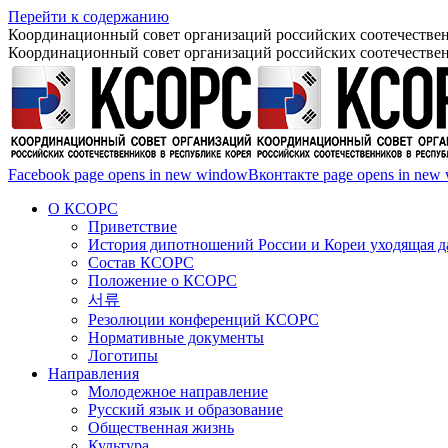
Перейти к содержанию
Координационный совет организаций российских соотечествен
Координационный совет организаций российских соотечествен
Facebook page opens in new window
Вконтакте page opens in new
О КСОРС
Приветствие
История дипотношений России и Кореи уходящая да
Состав КСОРС
Положение о КСОРС
서류
Резолюции конференций КСОРС
Нормативные документы
Логотипы
Направления
Молодежное направление
Русский язык и образование
Общественная жизнь
Культура