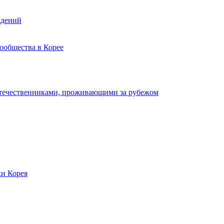
ждений
ообщества в Корее
отечественниками, проживающими за рубежом
ки Корея