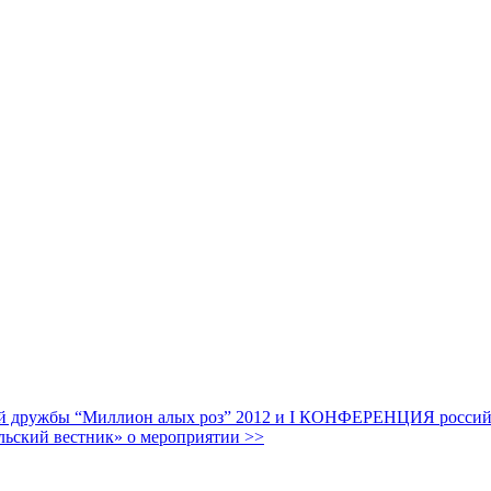
дружбы “Миллион алых роз” 2012 и I КОНФЕРЕНЦИЯ российских
льский вестник» о мероприятии >>