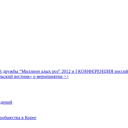
дружбы “Миллион алых роз” 2012 и I КОНФЕРЕНЦИЯ российских
льский вестник» о мероприятии >>
ждений
ообщества в Корее