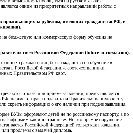
ятам возможность пообщаться на русском языке с
ю является одним из приоритетных направлений работы с
ков проживающих за рубежом, имеющих гражданство РФ, в
оживания).
ьно на бюджетную или коммерческую форму обучения на
вительством Российской Федерации (future-in-russia.com).
транных граждан и лиц без гражданства на обучение в
ства в Российской Федерации», соотечественники,
енных Правительством РФ квот.
тречаются отказы при приеме заявлений, предоставляется
о РФ, не имеют права подавать на Правительственную квоту.
а или скрыть информацию о его наличии при подаче заявления.
торые ВУЗы оформляют детей не по российскому паспорту, а по
ы вас оформим как иностранцев». Но это прямое нарушение
сматривается Российской Федерацией только как гражданин
е или проблемы с выдачей диплома.