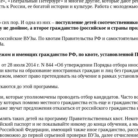
, «Театральный Петербург» и многие другие, которые дают реб
ть к России, ее богатой истории и культуре. Работа с молодежь
сих пор. И одна из них –
поступление детей соотечественни
 не двойное, а второе гражданство (российское и страны пр
в российские ВУЗы. По квотам Правительства РФ и самостоятел
а.
жом и имеющих гражданство РФ, по квоте, установленной Пра
от 28 июля 2014 г. N 844 «Об утверждении Порядка отбора инос
 квоты на образование иностранных граждан и лиц без граждан
жом, имеют право претендовать на обучение в рамках установл
скаются до этой программы.
и, которые уполномочены проводить отбор кандидатов. Часто вс
 у которых помимо местного гражданства есть еще и гражданств
 даже звучат предложения отказаться от российского гражданств
рмлять таких детей на программу Правительственных квот. Неко
ийский паспорт и не показывайте никому до конца обучения, а м
ин Российской Федерации, имеющий также иное гражданство, рас
возможно до первой серьезной проверки ВУЗа, далее отчислени