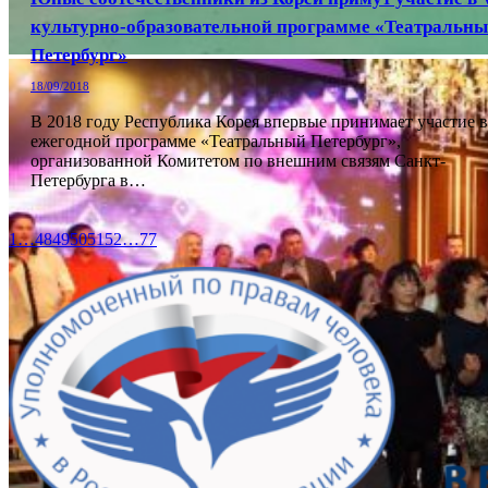
культурно-образовательной программе «Театральн
Петербург»
18/09/2018
В 2018 году Республика Корея впервые принимает участие в
ежегодной программе «Театральный Петербург»,
организованной Комитетом по внешним связям Санкт-
Петербурга в…
1
…
48
49
50
51
52
…
77