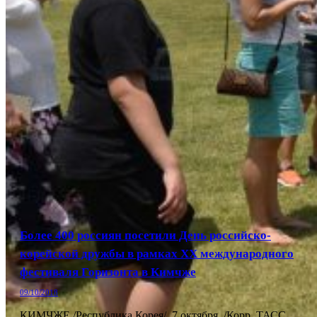
Более 400 россиян посетили День российско-
корейской дружбы в рамках ХХ международного
фестиваля Горизонта в Кимчже
09/10/2018
КИМЧЖЕ /Республика Корея/, 7 октября. /Корр. ТАСС