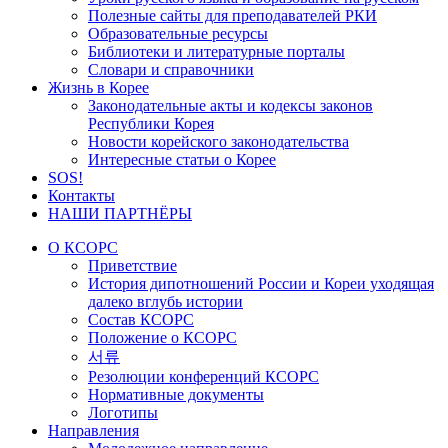
Полезные сайты для преподавателей РКИ
Образовательные ресурсы
Библиотеки и литературные порталы
Словари и справочники
Жизнь в Корее
Законодательные акты и кодексы законов
Республики Корея
Новости корейского законодательства
Интересные статьи о Корее
SOS!
Контакты
НАШИ ПАРТНЁРЫ
О КСОРС
Приветствие
История дипотношений России и Кореи уходящая
далеко вглубь истории
Состав КСОРС
Положение о КСОРС
서류
Резолюции конференций КСОРС
Нормативные документы
Логотипы
Направления