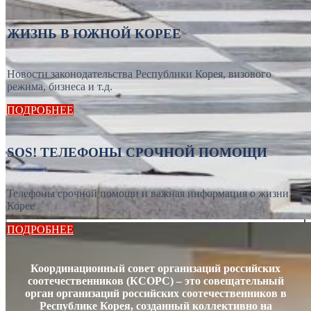
ЖИЗНЬ В ЮЖНОЙ КОРЕЕ
Новости законодательства Республики Корея, визового
режима, бизнеса и т.д.
ПОДРОБНЕЕ
SOS! ТЕЛЕФОНЫ СРОЧНОЙ ПОМОЩИ
Телефоны срочной помощи и важная информация о жизни в
Корее
ПОДРОБНЕЕ
Координационный совет организаций российских
соотечественников (КСОРС) – это совещательный
орган организаций российских соотечественников в
Республике Корея, созданный коллективно на