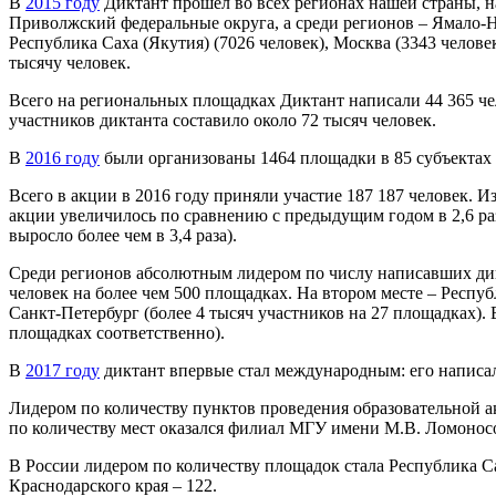
В
2015 году
Диктант прошел во всех регионах нашей страны, 
Приволжский федеральные округа, а среди регионов – Ямало-Не
Республика Саха (Якутия) (7026 человек), Москва (3343 челове
тысячу человек.
Всего на региональных площадках Диктант написали 44 365 чел
участников диктанта составило около 72 тысяч человек.
В
2016 году
были организованы 1464 площадки в 85 субъектах Р
Всего в акции в 2016 году приняли участие 187 187 человек. И
акции увеличилось по сравнению с предыдущим годом в 2,6 раз
выросло более чем в 3,4 раза).
Среди регионов абсолютным лидером по числу написавших дикт
человек на более чем 500 площадках. На втором месте – Респуб
Санкт-Петербург (более 4 тысяч участников на 27 площадках). 
площадках соответственно).
В
2017 году
диктант впервые стал международным: его написали
Лидером по количеству пунктов проведения образовательной а
по количеству мест оказался филиал МГУ имени М.В. Ломоносов
В России лидером по количеству площадок стала Республика Са
Краснодарского края – 122.