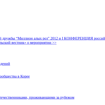
дружбы “Миллион алых роз” 2012 и I КОНФЕРЕНЦИЯ российских
льский вестник» о мероприятии >>
ждений
ообщества в Корее
отечественниками, проживающими за рубежом