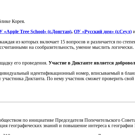
блике Корея.
 «Apple Tree School» (г.Донгтан)
,
ОУ «Русский дом» (г.Сеул)
 каждая из которых включает 15 вопросов и различается по степе
ссчитанными на сообразительность, умение мыслить логически. 
щадку его проведения.
Участие в Диктанте является доброво
ндивидуальный идентификационный номер, вписываемый в бланк
 у участника Диктанта. По нему участник сможет проверить свой
обществом по инициативе Председателя Попечительского Совет
ация географических знаний и повышение интереса к географии 