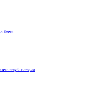
ки Корея
леко вглубь истории