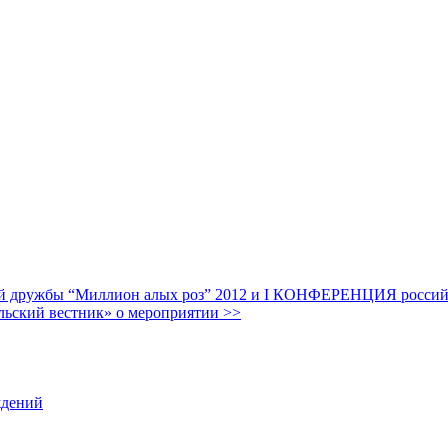
дружбы “Миллион алых роз” 2012 и I КОНФЕРЕНЦИЯ российских
льский вестник» о мероприятии >>
ждений