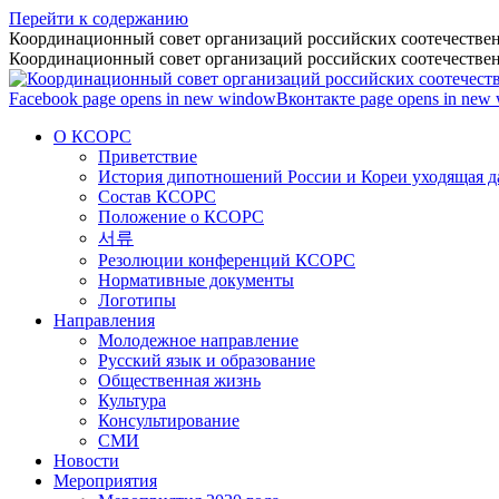
Перейти к содержанию
Координационный совет организаций российских соотечествен
Координационный совет организаций российских соотечествен
Facebook page opens in new window
Вконтакте page opens in new
О КСОРС
Приветствие
История дипотношений России и Кореи уходящая да
Состав КСОРС
Положение о КСОРС
서류
Резолюции конференций КСОРС
Нормативные документы
Логотипы
Направления
Молодежное направление
Русский язык и образование
Общественная жизнь
Культура
Консультирование
СМИ
Новости
Мероприятия