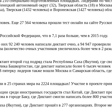
на 210 специально подготовленных площадках. Лидерами по чис
нецкий автономный округ (32), Тверская область (18) и Москва
ка), Тверская (1432 человека) и Воронежская (1427 человека) об
овек. Еще 27 564 человека прошли тест онлайн на сайте Русско
оссийской Федерации, что в 7,1 раза больше, чем в 2015 году.
з них 92 240 человек написали диктант очно, а 94 947 проверили
а (количество очных участников увеличилось более чем в 2 раз
ант второй год подряд стала Республика Саха (Якутия), где св
лика Башкортостан, где диктант написали более 6 тысяч человек 
В пятерку лидеров также вошли Москва и Самарская область, где 
 в 25 странах мира на 2224 площадках! Участие в проекте прин
кции среди иностранных государств стал Китай, где Диктант пр
а в городе Баку, где Диктант смогли написать более 800 участн
ха (Якутия), где Диктант прошёл в 277 организациях. Второе ме