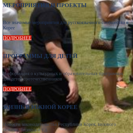
МЕРОПРИЯТИЯ И ПРОЕКТЫ
Все значимые мероприятия для русскоязычного сообщества в
Корее
ПОДРОБНЕЕ
ПРОГРАММЫ ДЛЯ ДЕТЕЙ
Информация о культурных и образовательных программах
для детей соотечественников
ПОДРОБНЕЕ
ЖИЗНЬ В ЮЖНОЙ КОРЕЕ
Новости законодательства Республики Корея, визового
режима, бизнеса и т.д.