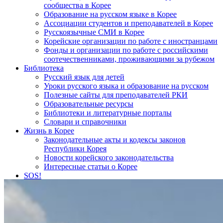
сообщества в Корее
Образование на русском языке в Корее
Ассоциации студентов и преподавателей в Корее
Русскоязычные СМИ в Корее
Корейские организации по работе с иностранцами
Фонды и организации по работе с российскими
соотечественниками, проживающими за рубежом
Библиотека
Русский язык для детей
Уроки русского языка и образование на русском
Полезные сайты для преподавателей РКИ
Образовательные ресурсы
Библиотеки и литературные порталы
Словари и справочники
Жизнь в Корее
Законодательные акты и кодексы законов
Республики Корея
Новости корейского законодательства
Интересные статьи о Корее
SOS!
Контакты
НАШИ ПАРТНЁРЫ