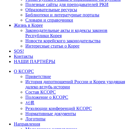
Полезные сайты для преподавателей РКИ
Образовательные ресурсы
Библиотеки и литературные порталы
Словари и справочники
Жизнь в Корее
Законодательные акты и кодексы законов
Республики Корея
Новости корейского законодательства
Интересные статьи о Корее
SOS!
Контакты
НАШИ ПАРТНЁРЫ
О КСОРС
Приветствие
История дипотношений России и Кореи уходящая
далеко вглубь истории
Состав КСОРС
Положение о КСОРС
서류
Резолюции конференций КСОРС
Нормативные документы
Логотипы
Направления