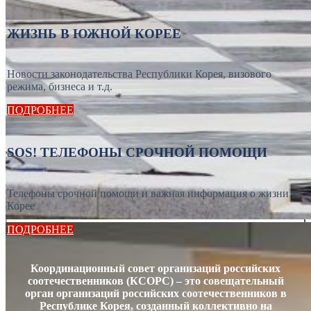
ЖИЗНЬ В ЮЖНОЙ КОРЕЕ
Новости законодательства Республики Корея, визового
режима, бизнеса и т.д.
ПОДРОБНЕЕ
SOS! ТЕЛЕФОНЫ СРОЧНОЙ ПОМОЩИ
Телефоны срочной помощи и важная информация о жизни в
Корее
ПОДРОБНЕЕ
Координационный совет организаций российских
соотечественников (КСОРС) – это совещательный
орган организаций российских соотечественников в
Республике Корея, созданный коллективно на