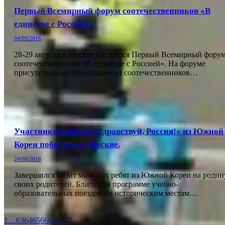
Первый Всемирный форум соотечественников «В
единстве с Россией»
04/09/2016
28-29 августа в Москве состоялся Первый Всемирный фору
соотечественников «В единстве с Россией». На форуме
присутствовали представители соотечественников…
Участники проекта «Здравствуй, Россия!» из Южной
Кореи побывали в Москве.
24/08/2016
Завершился визит молодых ребят из Южной Кореи на родин
своих родителей. Благодаря программе учебно-
образовательных поездок по историческим местам…
1
…
63
64
65
66
67
…
77