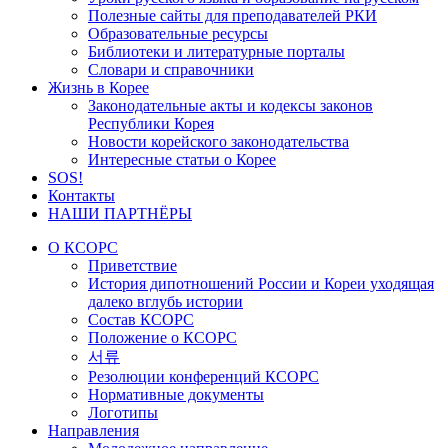
Полезные сайты для преподавателей РКИ
Образовательные ресурсы
Библиотеки и литературные порталы
Словари и справочники
Жизнь в Корее
Законодательные акты и кодексы законов
Республики Корея
Новости корейского законодательства
Интересные статьи о Корее
SOS!
Контакты
НАШИ ПАРТНЁРЫ
О КСОРС
Приветствие
История дипотношений России и Кореи уходящая
далеко вглубь истории
Состав КСОРС
Положение о КСОРС
서류
Резолюции конференций КСОРС
Нормативные документы
Логотипы
Направления