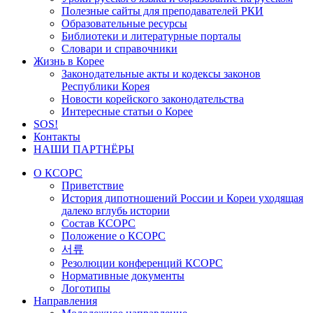
Полезные сайты для преподавателей РКИ
Образовательные ресурсы
Библиотеки и литературные порталы
Словари и справочники
Жизнь в Корее
Законодательные акты и кодексы законов
Республики Корея
Новости корейского законодательства
Интересные статьи о Корее
SOS!
Контакты
НАШИ ПАРТНЁРЫ
О КСОРС
Приветствие
История дипотношений России и Кореи уходящая
далеко вглубь истории
Состав КСОРС
Положение о КСОРС
서류
Резолюции конференций КСОРС
Нормативные документы
Логотипы
Направления