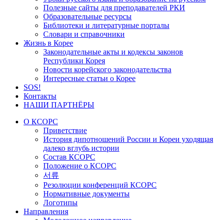
Полезные сайты для преподавателей РКИ
Образовательные ресурсы
Библиотеки и литературные порталы
Словари и справочники
Жизнь в Корее
Законодательные акты и кодексы законов
Республики Корея
Новости корейского законодательства
Интересные статьи о Корее
SOS!
Контакты
НАШИ ПАРТНЁРЫ
О КСОРС
Приветствие
История дипотношений России и Кореи уходящая
далеко вглубь истории
Состав КСОРС
Положение о КСОРС
서류
Резолюции конференций КСОРС
Нормативные документы
Логотипы
Направления