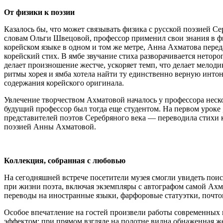
От физики к поэзии
Казалось бы, что может связывать физика с русской поэзией Се
словам Ольги Швецовой, профессор применил свои знания в фи
корейском языке в одном и том же метре, Анна Ахматова перед
корейский стих. В ямбе звучание стиха разворачивается неторо
делает произношение жестче, ускоряет темп, что делает мело
ритмы хорея и ямба хотела найти ту единственно верную инт
содержания корейского оригинала.
Увлечение творчеством Ахматовой началось у профессора неско
будущий профессор был тогда еще студентом. На первом уроке 
представителей поэтов Серебряного века — переводила стихи 
поэзией Анны Ахматовой.
Коллекция, собранная с любовью
На сегодняшней встрече посетители музея смогли увидеть пои
при жизни поэта, включая экземпляры с автографом самой Ахм
переводы на иностранные языки, фарфоровые статуэтки, почтов
Особое впечатление на гостей произвели работы современных 
эффектом: при прямом взгляде на полотне видна обнаженная ж