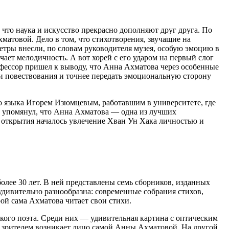
 что наука и искусство прекрасно дополняют друг друга. По
атовой. Дело в том, что стихотворения, звучащие на
метры внесли, по словам руководителя музея, особую эмоцию в
чает мелодичность. А вот хорей с его ударом на первый слог
фессор пришел к выводу, что Анна Ахматова через особенные
и повествования и точнее передать эмоциональную сторону
го языка Игорем Изюмцевым, работавшим в университете, где
ль упомянул, что Анна Ахматова — одна из лучших
о открытия началось увлечение Хван Ун Хака личностью и
олее 30 лет. В ней представлены семь сборников, изданных
удивительно разнообразна: современные собрания стихов,
ой сама Ахматова читает свои стихи.
кого поэта. Среди них — удивительная картина с оптическим
д зрителем возникает лицо самой Анны Ахматовой. На другой