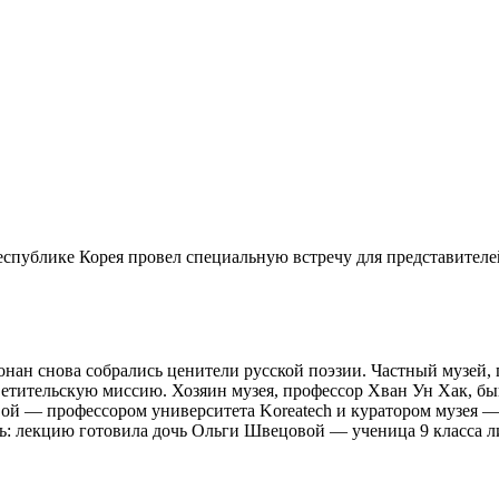
еспублике Корея провел специальную встречу для представител
хонан снова собрались ценители русской поэзии. Частный музе
светительскую миссию. Хозяин музея, профессор Хван Ун Хак, б
овой — профессором университета Koreatech и куратором музея —
аль: лекцию готовила дочь Ольги Швецовой — ученица 9 класса л