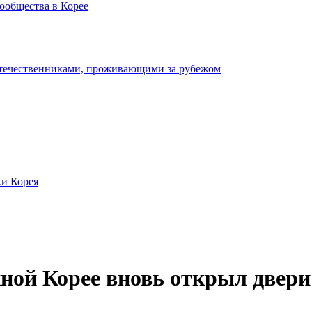
ообщества в Корее
отечественниками, проживающими за рубежом
ки Корея
ой Корее вновь открыл двери