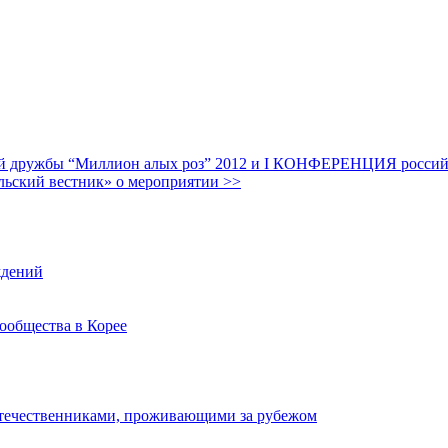
дружбы “Миллион алых роз” 2012 и I КОНФЕРЕНЦИЯ российских
льский вестник» о мероприятии >>
ждений
ообщества в Корее
отечественниками, проживающими за рубежом