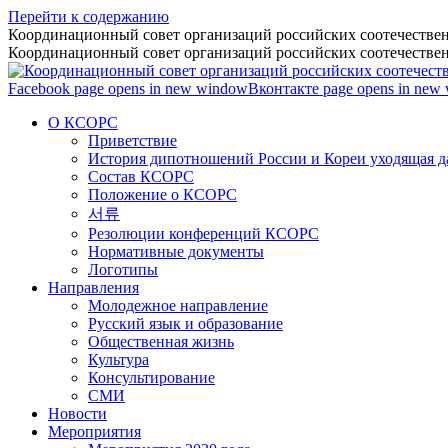
Перейти к содержанию
Координационный совет организаций российских соотечествен
Координационный совет организаций российских соотечествен
Facebook page opens in new window
Вконтакте page opens in new
О КСОРС
Приветствие
История дипотношений России и Кореи уходящая да
Состав КСОРС
Положение о КСОРС
서류
Резолюции конференций КСОРС
Нормативные документы
Логотипы
Направления
Молодежное направление
Русский язык и образование
Общественная жизнь
Культура
Консультирование
СМИ
Новости
Мероприятия