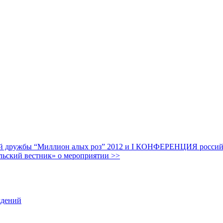
дружбы “Миллион алых роз” 2012 и I КОНФЕРЕНЦИЯ российских
льский вестник» о мероприятии >>
ждений