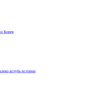
ки Корея
леко вглубь истории