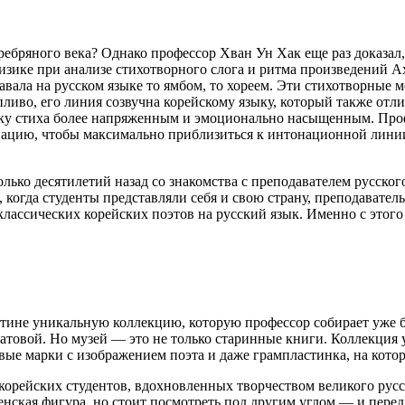
ребряного века? Однако профессор Хван Ун Хак еще раз доказал,
зике при анализе стихотворного слога и ритма произведений Ахм
авала на русском языке то ямбом, то хореем. Эти стихотворные 
пливо, его линия созвучна корейскому языку, который также отли
дику стиха более напряженным и эмоционально насыщенным. Про
онацию, чтобы максимально приблизиться к интонационной лини
лько десятилетий назад со знакомства с преподавателем русско
, когда студенты представляли себя и свою страну, преподавате
классических корейских поэтов на русский язык. Именно с этог
стине уникальную коллекцию, которую профессор собирает уже б
атовой. Но музей — это не только старинные книги. Коллекция 
ые марки с изображением поэта и даже грампластинка, на котор
корейских студентов, вдохновленных творчеством великого русс
енская фигура, но стоит посмотреть под другим углом — и пере