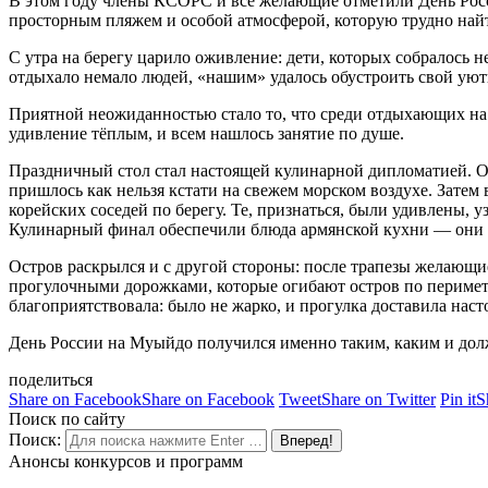
В этом году члены КСОРС и все желающие отметили День Росси
просторным пляжем и особой атмосферой, которую трудно найт
С утра на берегу царило оживление: дети, которых собралось не
отдыхало немало людей, «нашим» удалось обустроить свой уют
Приятной неожиданностью стало то, что среди отдыхающих на о
удивление тёплым, и всем нашлось занятие по душе.
Праздничный стол стал настоящей кулинарной дипломатией. О
пришлось как нельзя кстати на свежем морском воздухе. Затем
корейских соседей по берегу. Те, признаться, были удивлены, 
Кулинарный финал обеспечили блюда армянской кухни — они бы
Остров раскрылся
и с другой стороны: после трапезы желающ
прогулочными дорожками, которые огибают остров по периметр
благоприятствовала: было не жарко, и прогулка доставила наст
День России на Муыйдо получился именно таким, каким и до
поделиться
Share on Facebook
Share on Facebook
Tweet
Share on Twitter
Pin it
S
Поиск по сайту
Поиск:
Анонсы конкурсов и программ