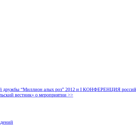
дружбы “Миллион алых роз” 2012 и I КОНФЕРЕНЦИЯ российских
льский вестник» о мероприятии >>
ждений