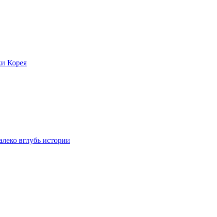
ки Корея
леко вглубь истории