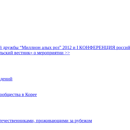
дружбы “Миллион алых роз” 2012 и I КОНФЕРЕНЦИЯ российских
льский вестник» о мероприятии >>
ждений
ообщества в Корее
отечественниками, проживающими за рубежом