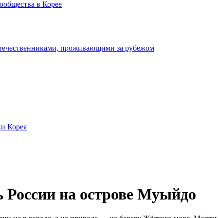
ообщества в Корее
отечественниками, проживающими за рубежом
ки Корея
ь России на острове Муыйдо