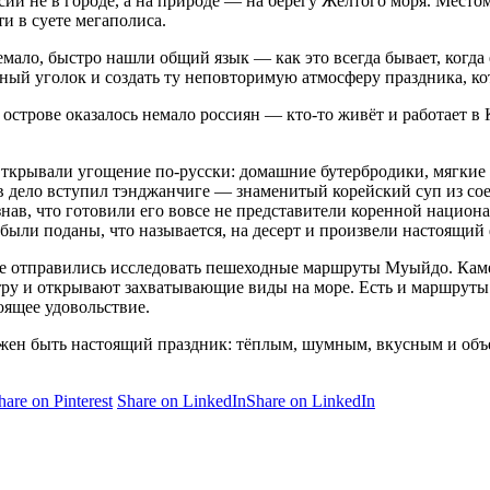
и не в городе, а на природе — на берегу Жёлтого моря. Место
и в суете мегаполиса.
мало, быстро нашли общий язык — как это всегда бывает, когда ес
ный уголок и создать ту неповторимую атмосферу праздника, ко
строве оказалось немало россиян — кто-то живёт и работает в К
ткрывали угощение по-русски: домашние бутербродики, мягкие
 в дело вступил тэнджанчиге — знаменитый корейский суп из со
узнав, что готовили его вовсе не представители коренной нацио
ли поданы, что называется, на десерт и произвели настоящий 
ие отправились исследовать пешеходные маршруты Муыйдо. Кам
у и открывают захватывающие виды на море. Есть и маршруты в 
оящее удовольствие.
лжен быть настоящий праздник: тёплым, шумным, вкусным и об
hare on Pinterest
Share on LinkedIn
Share on LinkedIn