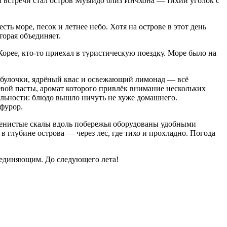
м встречи стал остров Муыйдо близ Инчхона — тихий уголок с
ть море, песок и летнее небо. Хотя на острове в этот день
торая объединяет.
орее, кто-то пр
иехал в туристическую поездку. Море было на
 булочки, ядрёный квас и освежающий лимонад — всё
евой пасты, аромат которого привлёк внимание нескольких
нальности: блюдо вышло ничуть не хуже домашнего.
фурор.
енистые скалы вдоль побережья оборудованы удобными
глубине острова — через лес, где тихо и прохладно. Погода
ъединяющим. До следующего лета!