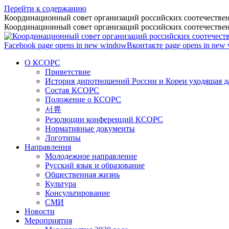
Перейти к содержанию
Координационный совет организаций российских соотечествен
Координационный совет организаций российских соотечествен
Facebook page opens in new window
Вконтакте page opens in new
О КСОРС
Приветствие
История дипотношений России и Кореи уходящая да
Состав КСОРС
Положение о КСОРС
서류
Резолюции конференций КСОРС
Нормативные документы
Логотипы
Направления
Молодежное направление
Русский язык и образование
Общественная жизнь
Культура
Консультирование
СМИ
Новости
Мероприятия