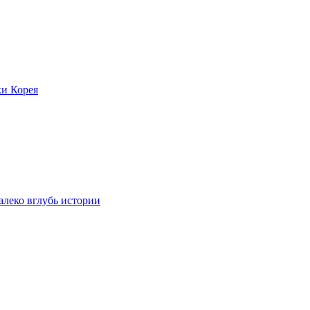
ки Корея
леко вглубь истории