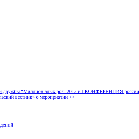
дружбы “Миллион алых роз” 2012 и I КОНФЕРЕНЦИЯ российских
льский вестник» о мероприятии >>
ждений