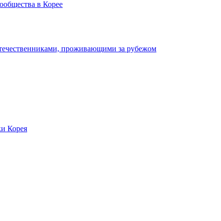
ообщества в Корее
отечественниками, проживающими за рубежом
ки Корея