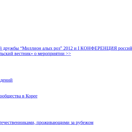
дружбы “Миллион алых роз” 2012 и I КОНФЕРЕНЦИЯ российских
льский вестник» о мероприятии >>
ждений
ообщества в Корее
отечественниками, проживающими за рубежом