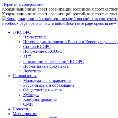
Перейти к содержанию
Координационный совет организаций российских соотечествен
Координационный совет организаций российских соотечествен
Facebook page opens in new window
Вконтакте page opens in new
О КСОРС
Приветствие
История дипотношений России и Кореи уходящая да
Состав КСОРС
Положение о КСОРС
서류
Резолюции конференций КСОРС
Нормативные документы
Логотипы
Направления
Молодежное направление
Русский язык и образование
Общественная жизнь
Культура
Консультирование
СМИ
Новости
Мероприятия