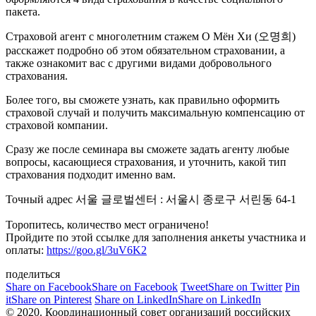
пакета.
Страховой агент с многолетним стажем О Мён Хи (오명희)
расскажет подробно об этом обязательном страховании, а
также ознакомит вас с другими видами добровольного
страхования.
Более того, вы сможете узнать, как правильно оформить
страховой случай и получить максимальную компенсацию от
страховой компании.
Сразу же после семинара вы сможете задать агенту любые
вопросы, касающиеся страхования, и уточнить, какой тип
страхования подходит именно вам.
Точный адрес 서울 글로벌센터 : 서울시 종로구 서린동 64-1
Торопитесь, количество мест ограничено!
Пройдите по этой ссылке для заполнения анкеты участника и
оплаты:
https://goo.gl/3uV6K2
поделиться
Share on Facebook
Share on Facebook
Tweet
Share on Twitter
Pin
it
Share on Pinterest
Share on LinkedIn
Share on LinkedIn
© 2020. Координационный совет организаций российских