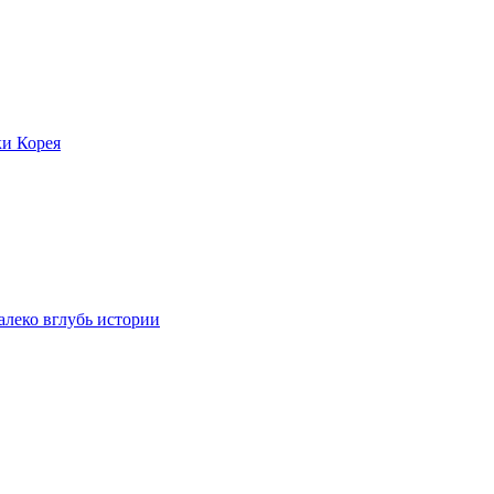
ки Корея
леко вглубь истории