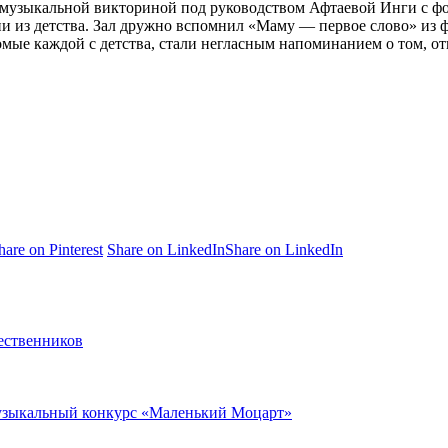
, музыкальной викториной под руководством Афтаевой Инги
с ф
и из детства. Зал дружно вспомнил «Маму — первое слово» из ф
омые каждой с детства, стали негласным напоминанием о том, о
hare on Pinterest
Share on LinkedIn
Share on LinkedIn
ественников
музыкальный конкурс «Маленький Моцарт»