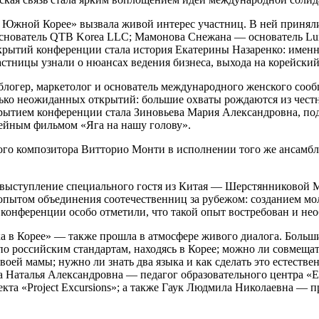
 в Южной Корее» вызвала живой интерес участниц. В ней приня
основатель QTB Korea LLC; Мамонова Снежана — основатель Lume
крытий конференции стала история Екатерины Назаренко: именно
астницы узнали о нюансах ведения бизнеса, выхода на корейски
гер, маркетолог и основатель международного женского сообщес
ько неожиданных открытий: большие охваты рождаются из честно
рытием конференции стала Зиновьева Мария Александровна, по
ейным фильмом «Яга на нашу голову».
кого композитора Витторио Монти в исполнении того же ансамбл
ыступление специального гостя из Китая — Шерстянниковой М
 опытом объединения соотечественниц за рубежом: созданием м
конференции особо отметили, что такой опыт востребован и не
а в Корее» — также прошла в атмосфере живого диалога. Больш
 по российским стандартам, находясь в Корее; можно ли совмеща
 своей мамы; нужно ли знать два языка и как сделать это есте
а Наталья Александровна — педагог образовательного центра «
оекта «Project Excursions»; а также Гаук Людмила Николаевна —