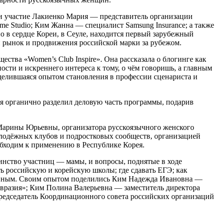
ли участие Лакиенко Мария — представитель организации
 Studio; Ким Жанна — специалист Samsung Insurance; а также
 в сердце Кореи, в Сеуле, находится первый зарубежный
й рынок и продвижения российской марки за рубежом.
тва «Women’s Club Inspire». Она рассказала о блогинге как
сти и искреннего интереса к тому, о чём говоришь, а главным
делившаяся опытом становления в профессии сценариста и
я органично разделил деловую часть программы, подарив
арины Юрьевны, организатора русскоязычного женского
олодёжных клубов и подростковых сообществ, организацией
обходим к применен
ию в Республике Корея.
инство участниц — мамы, и вопросы, поднятые в ходе
ть российскую и корейскую школы; где сдавать ЕГЭ; как
ственным. Своим опытом поделились Ким Надежда Ивановна —
Евразия»; Ким Полина Валерьевна — заместитель директора
 председатель Координационного совета российских организаций