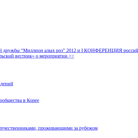
дружбы “Миллион алых роз” 2012 и I КОНФЕРЕНЦИЯ российских
льский вестник» о мероприятии >>
ждений
ообщества в Корее
отечественниками, проживающими за рубежом