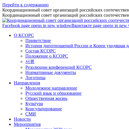
Перейти к содержанию
Координационный совет организаций российских соотечествен
Координационный совет организаций российских соотечествен
Facebook page opens in new window
Вконтакте page opens in new
О КСОРС
Приветствие
История дипотношений России и Кореи уходящая да
Состав КСОРС
Положение о КСОРС
서류
Резолюции конференций КСОРС
Нормативные документы
Логотипы
Направления
Молодежное направление
Русский язык и образование
Общественная жизнь
Культура
Консультирование
СМИ
Новости
Мероприятия