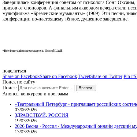
Завершилась конференция советом от психолога Сонг Оксаны
призов от спонсоров. А ф
инальным аккордом вечера стали песн
мультфильма «Бременские музыканты» (1969). Эти песни, знак
конференции по-настоящему тёплое, душевное завершение.
*Все фотографии предоставлены Еленой Цхай.
поделиться
Share on Facebook
Share on Facebook
Tweet
Share on Twitter
Pin it
S
Поиск по сайту
Поиск:
Анонсы конкурсов и программ
«Театральный Петербург» приглашает российских соотеч
03/06/2026
ЗДРАВСТВУЙ, РОССИЯ
19/03/2026
2026 Весна · Россия · Международный онлайн детский 
13/03/2026