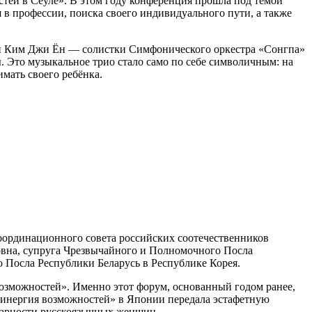
стей в Сеуле». В этом году конференция прошла под темой
в профессии, поиска своего индивидуального пути, а также
нии Ким Джи Ён — солистки Симфонического оркестра «Сонгпа»
Это музыкальное трио стало само по себе символичным: на
мать своего ребёнка.
оординационного совета российских соотечественников
вна, супруга Чрезвычайного и Полномочного Посла
 Посла Республики Беларусь в Республике Корея.
озможностей». Именно этот форум, основанный годом ранее,
инергия возможностей» в Японии передала эстафетную
дарности русскоязычных женщин.