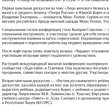
Первая панельная дискуссия на тему «Лицо женского бизнеса
малого и среднего бизнеса «Опора России» в Южной Корее и 
Назаренко Екатерина — основатель Mono Texture. Одним из от
магазин российского бренда женской одежды Mono Texture. Уч
Специальным гостем конференции стала Валерия Соколова — бло
социальном инструменте, и участницы сделали для себя нескол
инструментом влияния остаётся сторителлинг. Подлинным отк
рассказавшая о перипетиях работы над недавно вышедшим сем
После кофе-паузы снова зазвучала музыка: «Чардаш» итальянс
участницам несколько минут подлинного удовольствия.
Растущий международный масштаб конференции подчеркнуло в
сообщества «Леди-тайм» в Гуанчжоу. Она поделилась богатым
праздников, совместных поездок и многим другим. Участницы 
Вторая панельная дискуссия — «Растим русскоязычного ребёнк
дискуссии, касались каждой из них: как получить образование
вырастить ребёнка, родившегося в Корее, с любовью к родине
директор Лицея имени М.В. Ломоносова (г. Хвасон); Варгунин
учебного центра «Омега» (г. Асан, Синчанг) и организатор пр
в Республике Корея (КСОРС).