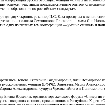
 Третья конференция русскоговорящих женщин «Синергия возможно
шим успехом: участницы поделились живым опытом становления 
учения образования по российским стандартам.
ерт для двух скрипок ре минор И.С. Баха прозвучал в исполне
епиано исполнила Семянникова Елизавета — мама Янг Илоны. 
отив одну из главных тем конференции — умение слышать и пони
братились Попова Екатерина Владимировна, член Всемирного к
а русскоязычных женщин (ВФРЖ); Зиновьева Мария Александро
 Марина Александровна, супруга Чрезвычайного и Полномочного
да Елены Юрьевны, организатора женского форума «Синергия в
усскоговорящих женщин, проживающих в Республике Корея. «С
ская связь стала ярким воплощением идеи международной соли