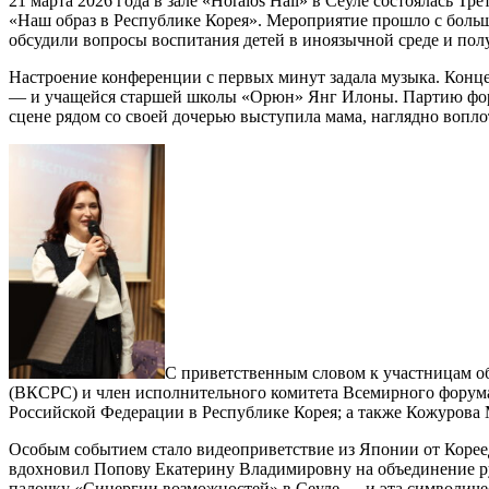
21 марта 2026 года в зале «Horaios Hall» в Сеуле состоялась
«Наш образ в Республике Корея». Мероприятие прошло с боль
обсудили вопросы воспитания детей в иноязычной среде и пол
Настроение конференции с первых минут задала музыка. Конц
— и учащейся старшей школы «Орюн» Янг Илоны. Партию форт
сцене рядом со своей дочерью выступила мама, наглядно вопл
С приветственным словом к участницам о
(ВКСРС) и член исполнительного комитета Всемирного форум
Российской Федерации в Республике Корея; а также Кожурова
Особым событием стало видеоприветствие из Японии от Корее
вдохновил Попову Екатерину Владимировну на объединение р
палочку «Синергии возможностей» в Сеуле — и эта символиче