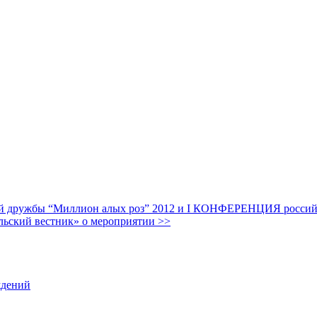
дружбы “Миллион алых роз” 2012 и I КОНФЕРЕНЦИЯ российских
льский вестник» о мероприятии >>
ждений