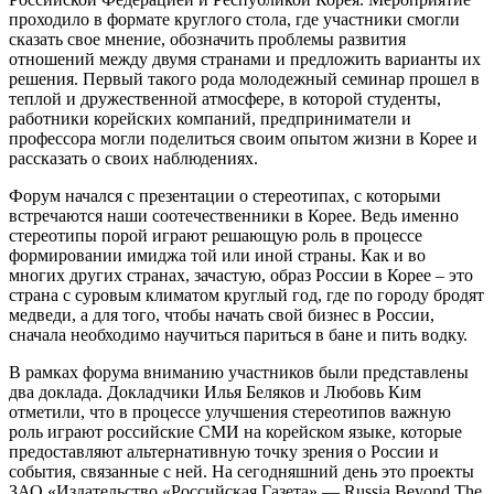
проходило в формате круглого стола, где участники смогли
сказать свое мнение, обозначить проблемы развития
отношений между двумя странами и предложить варианты их
решения. Первый такого рода молодежный семинар прошел в
теплой и дружественной атмосфере, в которой студенты,
работники корейских компаний, предприниматели и
профессора могли поделиться своим опытом жизни в Корее и
рассказать о своих наблюдениях.
Форум начался с презентации о стереотипах, с которыми
встречаются наши соотечественники в Корее. Ведь именно
стереотипы порой играют решающую роль в процессе
формировании имиджа той или иной страны. Как и во
многих других странах, зачастую, образ России в Корее – это
страна с суровым климатом круглый год, где по городу бродят
медведи, а для того, чтобы начать свой бизнес в России,
сначала необходимо научиться париться в бане и пить водку.
В рамках форума вниманию участников были представлены
два доклада. Докладчики Илья Беляков и Любовь Ким
отметили, что в процессе улучшения стереотипов важную
роль играют российские СМИ на корейском языке, которые
предоставляют альтернативную точку зрения о России и
события, связанные с ней. На сегодняшний день это проекты
ЗАО «Издательство «Российская Газета» — Russia Beyond The