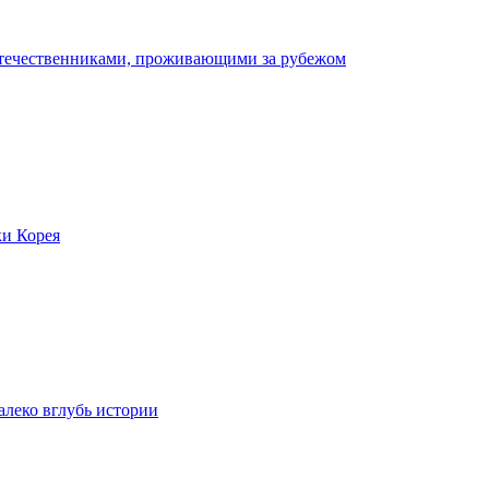
отечественниками, проживающими за рубежом
ки Корея
леко вглубь истории