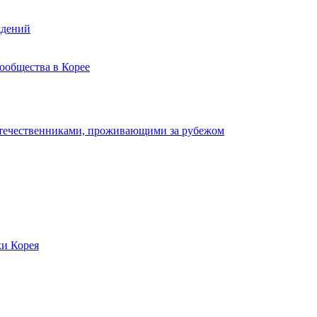
ждений
ообщества в Корее
отечественниками, проживающими за рубежом
ки Корея