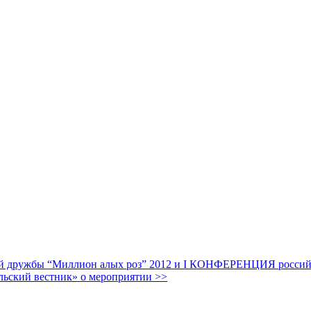
дружбы “Миллион алых роз” 2012 и I КОНФЕРЕНЦИЯ российских
льский вестник» о мероприятии >>