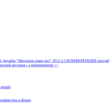
дружбы “Миллион алых роз” 2012 и I КОНФЕРЕНЦИЯ российских
льский вестник» о мероприятии >>
ждений
ообщества в Корее