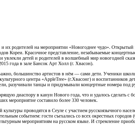
 и их родителей на мероприятии «Новогоднее чудо». Открытый 
одов Кореи. Красочное представление, незабываемые концертны
ки увлекли детей и родителей в волшебный мир новогодней ска
15 года в зале Бансок Арт Холл (г. Хвасон).
важно, большинство артистов в нём — сами дети. Ученики школы 
льтурного центра «AppleTree» (г.Хвасонг) и воспитанников дет
 пели, разучивали танцы и придумывали концертные номера под р
ящую диаспору в канун Нового года, что и удалось сделать с б
вших мероприятие составило более 330 человек.
 культуры проводятся в Сеуле с участием русскоязычного насе
тельным событием: гости съехались со всех окрестных городов (
 культурным мероприятиям на русском языке. И стремление приобщ