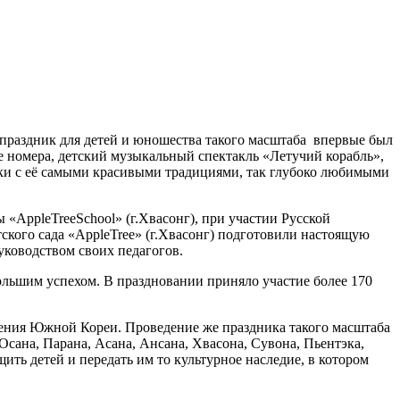
праздник для детей и юношества такого масштаба впервые был
е номера, детский музыкальный спектакль «Летучий корабль»,
зки с её самыми красивыми традициями, так глубоко любимыми
«AppleTreeSchool» (г.Хвасонг), при участии Русской
ского сада «AppleTree» (г.Хвасонг) подготовили настоящую
уководством своих педагогов.
ольшим успехом. В праздновании приняло участие более 170
ления Южной Кореи. Проведение же праздника такого масштаба
Осана, Парана, Асана, Ансана, Хвасона, Сувона, Пьентэка,
ить детей и передать им то культурное наследие, в котором