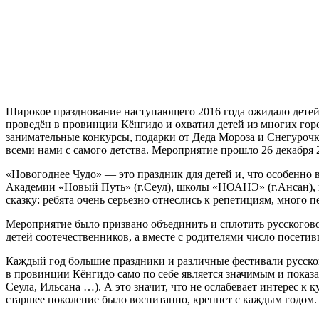
Широкое празднование наступающего 2016 года ожидало детей
проведён в провинции Кёнгидо и охватил детей из многих гор
занимательные конкурсы, подарки от Деда Мороза и Снегуроч
всеми нами с самого детства. Мероприятие прошло 26 декабря 20
«Новогоднее Чудо» — это праздник для детей и, что особенно 
Академии «Новый Путь» (г.Сеул), школы «НОАНЭ» (г.Ансан), ку
сказку: ребята очень серьезно отнеслись к репетициям, много
Мероприятие было призвано объединить и сплотить русскоговор
детей соотечественников, а вместе с родителями число посети
Каждый год большие праздники и различные фестивали русской
в провинции Кёнгидо само по себе является значимым и показа
Сеула, Ильсана …). А это значит, что не ослабевает интерес к
старшее поколение было воспитанно, крепнет с каждым годом.