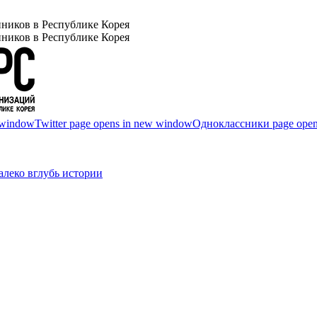
ников в Республике Корея
ников в Республике Корея
 window
Twitter page opens in new window
Одноклассники page open
леко вглубь истории