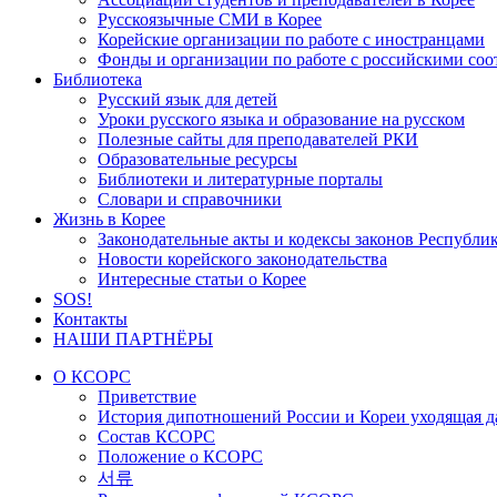
Русскоязычные СМИ в Корее
Корейские организации по работе с иностранцами
Фонды и организации по работе с российскими со
Библиотека
Русский язык для детей
Уроки русского языка и образование на русском
Полезные сайты для преподавателей РКИ
Образовательные ресурсы
Библиотеки и литературные порталы
Словари и справочники
Жизнь в Корее
Законодательные акты и кодексы законов Республи
Новости корейского законодательства
Интересные статьи о Корее
SOS!
Контакты
НАШИ ПАРТНЁРЫ
О КСОРС
Приветствие
История дипотношений России и Кореи уходящая да
Состав КСОРС
Положение о КСОРС
서류