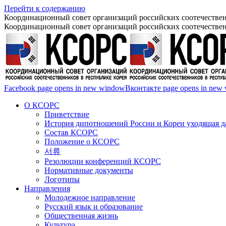
Перейти к содержанию
Координационный совет организаций российских соотечествен
Координационный совет организаций российских соотечествен
Facebook page opens in new window
Вконтакте page opens in new
О КСОРС
Приветствие
История дипотношений России и Кореи уходящая да
Состав КСОРС
Положение о КСОРС
서류
Резолюции конференций КСОРС
Нормативные документы
Логотипы
Направления
Молодежное направление
Русский язык и образование
Общественная жизнь
Культура