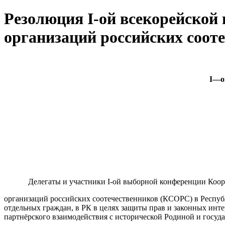
Резолюция I-ой всекорейской
организаций российских соот
I
—
о
Делегаты и участники I-ой выборной конференции Коорд
организаций российских соотечественников (КСОРС) в Республ
отдельных граждан, в РК в целях защиты прав и законных инте
партнёрского взаимодействия с исторической Родиной и гос