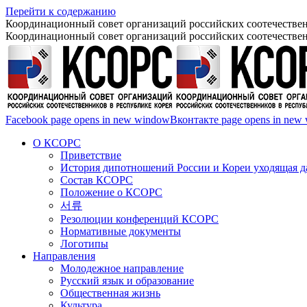
Перейти к содержанию
Координационный совет организаций российских соотечествен
Координационный совет организаций российских соотечествен
Facebook page opens in new window
Вконтакте page opens in new
О КСОРС
Приветствие
История дипотношений России и Кореи уходящая да
Состав КСОРС
Положение о КСОРС
서류
Резолюции конференций КСОРС
Нормативные документы
Логотипы
Направления
Молодежное направление
Русский язык и образование
Общественная жизнь
Культура