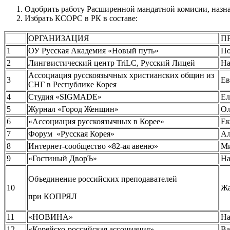
Одобрить работу Расширенной мандатной комисии, назна
Избрать КСОРС в РК в составе:
ОРГАНИЗАЦИЯ
П
1
ОУ Русская Академия «Новый путь»
П
2
Лингвистический центр TriLC, Русский Лицей
Н
Ассоциация русскоязычных христианских общин из
3
Е
СНГ в Республике Корея
4
Студия «SIGMADE»
Е
5
Журнал «Город Женщин»
О
6
«Ассоциация русскоязычных в Корее»
Е
7
Форум «Русская Корея»
А
8
Интернет-сообщество «82-ая авеню»
М
9
«Гостиный ДворЪ»
Н
Объединение российских преподавателей
10
Ж
при КОПРЯЛ
11
«НОВИНА»
На
12
«Корейско-российская ассоциация»
В