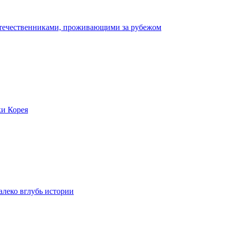
отечественниками, проживающими за рубежом
ки Корея
леко вглубь истории