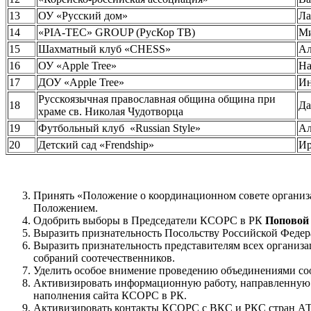
13
ОУ «Русский дом»
Л
14
«PIA-TEC» GROUP (РусКор ТВ)
М
15
Шахматный клуб «CHESS»
А
16
ОУ «Apple Tree»
На
17
ДОУ «Apple Tree»
И
Русскоязычная православная община община при
18
Д
храме св. Николая Чудотворца
19
Футбольный клуб «Russian Style»
А
20
Детский сад «Frendship»
И
Принять «Положение о координационном совете организа
Положением.
Одобрить выборы в Председатели КСОРС в РК
Поповой
Выразить признательность Посольству Российской Федера
Выразить признательность представителям всех организ
собраний соотечественников.
Уделить особое внимение проведению объединениями соо
Активизировать информационную работу, направленную 
наполнения сайта КСОРС в РК.
Активизировать контакты КСОРС с ВКС и РКС стран АТ