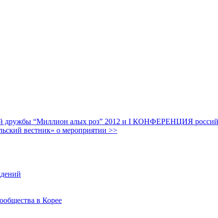
дружбы “Миллион алых роз” 2012 и I КОНФЕРЕНЦИЯ российских
льский вестник» о мероприятии >>
ждений
ообщества в Корее