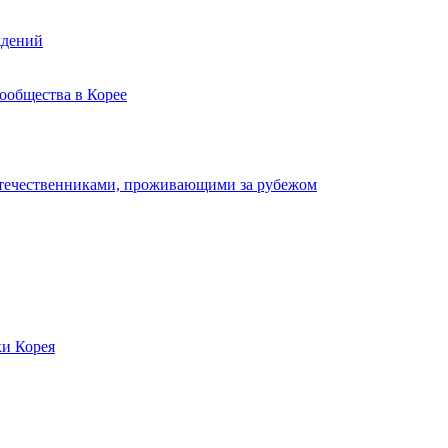
ждений
ообщества в Корее
отечественниками, проживающими за рубежом
ки Корея