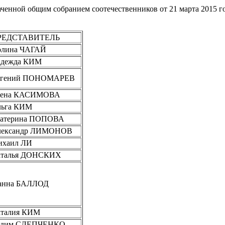
ченной общим собранием соотечественников от 21 марта 2015 го
РЕДСТАВИТЕЛЬ
олина ЧАГАЙ
адежда КИМ
вгений ПОНОМАРЕВ
лена КАСИМОВА
льга КИМ
катерина ПОПОВА
лександр ЛИМОНОВ
ихаил ЛИ
аталья ДОНСКИХ
анна БАЛЛОД
талия КИМ
адим СЛЕПЧЕНКО