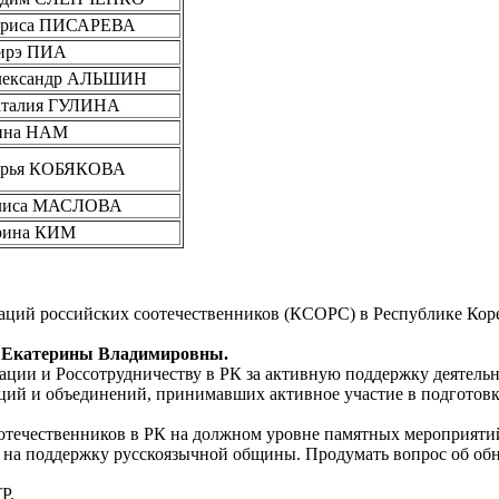
ариса ПИСАРЕВА
ирэ ПИА
лександр АЛЬШИН
талия ГУЛИНА
нна НАМ
арья КОБЯКОВА
лиса МАСЛОВА
рина КИМ
ций российских соотечественников (КСОРС) в Республике Коре
 Екатерины Владимировны.
ции и Россотрудничеству в РК за активную поддержку деятельн
аций и объединений, принимавших активное участие в подгото
течественников в РК на должном уровне памятных мероприятий 
на поддержку русскоязычной общины. Продумать вопрос об обн
Р.