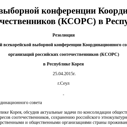
 выборной конференции Коорди
ечественников (КСОРС) в Респ
Резолюци
я
й всекорейской выборной
конференции Координационного со
организаций российских соотечественников (КСОРС)
в Республике Корея
25.04.2015г.
г.Сеул
инационного совета
ике Корея, обсудив актуальные задачи по консолидации общест
ресов соотечественников, сохранению российского этнокультурн
ударственными и общественными организациями страны прожива