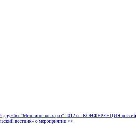
дружбы “Миллион алых роз” 2012 и I КОНФЕРЕНЦИЯ российских
льский вестник» о мероприятии >>