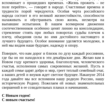
вспоминает о прошедших временах. «Жизнь прожить – не
поле перейти», — говорят в народе. Счастливые времена и
трудности порой чередуются. Особая черта российского
народа состоит в его великой жизнестойкости, способности
налаживать и обустраивать свою жизнь, несмотря на
выпавшие испытания. В нашем всемирном движении
соотечественников особенно ценят линию на консолидацию,
стремление стоять при любых поворотах судьбы плечом к
плечу, объединяя силы во имя достойного настоящего и
лучшего будущего. Особое внимание уделяется молодежи, в
ней мы видим наше будущее, надежду и опору.
Поверьте, что нам дорог и близок по духу каждый россиянин,
где бы он ни находился в эти декабрьские дни. Желаю вам в
Новом году крепкого здоровья, благополучия, человеческого
счастья, исполнения самых сокровенных желаний. Пусть в
каждой семье царят добро и мир, греет теплый семейный очаг,
а ваших детей и внуков ждет светлое будущее. Накануне 2014
года давайте мы все вспомним нашу родную Россию, нашу
историческую Родину. Пожелаем ей новых знаменательных
свершений в ее созидательных планах и начинаниях.
С Новым годом!
C новым счастьем!