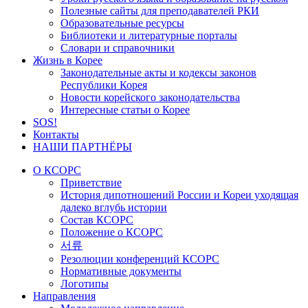
Полезные сайты для преподавателей РКИ
Образовательные ресурсы
Библиотеки и литературные порталы
Словари и справочники
Жизнь в Корее
Законодательные акты и кодексы законов
Республики Корея
Новости корейского законодательства
Интересные статьи о Корее
SOS!
Контакты
НАШИ ПАРТНЁРЫ
О КСОРС
Приветствие
История дипотношений России и Кореи уходящая
далеко вглубь истории
Состав КСОРС
Положение о КСОРС
서류
Резолюции конференций КСОРС
Нормативные документы
Логотипы
Направления