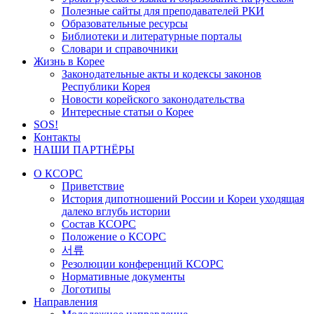
Полезные сайты для преподавателей РКИ
Образовательные ресурсы
Библиотеки и литературные порталы
Словари и справочники
Жизнь в Корее
Законодательные акты и кодексы законов
Республики Корея
Новости корейского законодательства
Интересные статьи о Корее
SOS!
Контакты
НАШИ ПАРТНЁРЫ
О КСОРС
Приветствие
История дипотношений России и Кореи уходящая
далеко вглубь истории
Состав КСОРС
Положение о КСОРС
서류
Резолюции конференций КСОРС
Нормативные документы
Логотипы
Направления