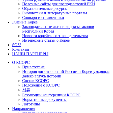
Полезные сайты для преподавателей РКИ
Образовательные ресурсы
Библиотеки и литературные порталы
Словари и справочники
Жизнь в Корее
Законодательные акты и кодексы законов
Республики Корея
Новости корейского законодательства
Интересные статьи о Корее
SOS!
Контакты
НАШИ ПАРТНЁРЫ
О КСОРС
Приветствие
История дипотношений России и Кореи уходящая
далеко вглубь истории
Состав КСОРС
Положение о КСОРС
서류
Резолюции конференций КСОРС
Нормативные документы
Логотипы
Направления