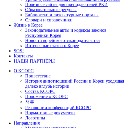
Полезные сайты для преподавателей РКИ
Образовательные ресурсы
Библиотеки и литературные порталы
Словари и справочники
Жизнь в Корее
Законодательные акты и кодексы законов
Республики Корея
Новости корейского законодательства
Интересные статьи о Корее
SOS!
Контакты
НАШИ ПАРТНЁРЫ
О КСОРС
Приветствие
История дипотношений России и Кореи уходящая
далеко вглубь истории
Состав КСОРС
Положение о КСОРС
서류
Резолюции конференций КСОРС
Нормативные документы
Логотипы
Направления