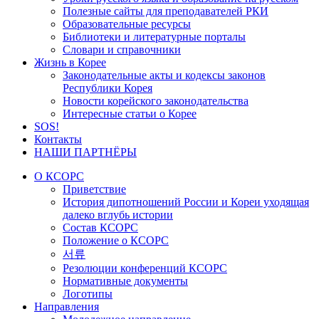
Полезные сайты для преподавателей РКИ
Образовательные ресурсы
Библиотеки и литературные порталы
Словари и справочники
Жизнь в Корее
Законодательные акты и кодексы законов
Республики Корея
Новости корейского законодательства
Интересные статьи о Корее
SOS!
Контакты
НАШИ ПАРТНЁРЫ
О КСОРС
Приветствие
История дипотношений России и Кореи уходящая
далеко вглубь истории
Состав КСОРС
Положение о КСОРС
서류
Резолюции конференций КСОРС
Нормативные документы
Логотипы
Направления