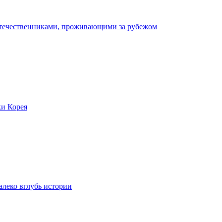
отечественниками, проживающими за рубежом
ки Корея
леко вглубь истории