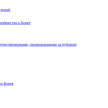
ждений
ообщества в Корее
отечественниками, проживающими за рубежом
ки Корея