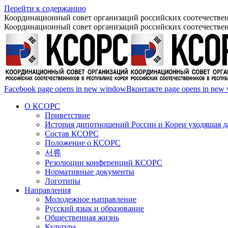
Перейти к содержанию
Координационный совет организаций российских соотечествен
Координационный совет организаций российских соотечествен
Facebook page opens in new window
Вконтакте page opens in new
О КСОРС
Приветствие
История дипотношений России и Кореи уходящая да
Состав КСОРС
Положение о КСОРС
서류
Резолюции конференций КСОРС
Нормативные документы
Логотипы
Направления
Молодежное направление
Русский язык и образование
Общественная жизнь
Культура