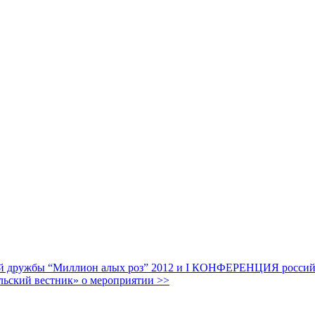
дружбы “Миллион алых роз” 2012 и I КОНФЕРЕНЦИЯ российских
льский вестник» о мероприятии >>