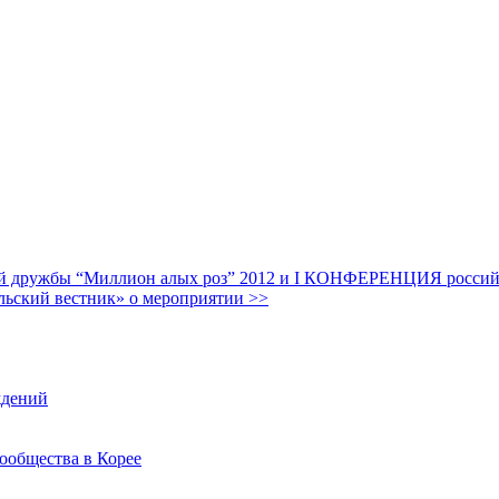
дружбы “Миллион алых роз” 2012 и I КОНФЕРЕНЦИЯ российских
льский вестник» о мероприятии >>
ждений
ообщества в Корее