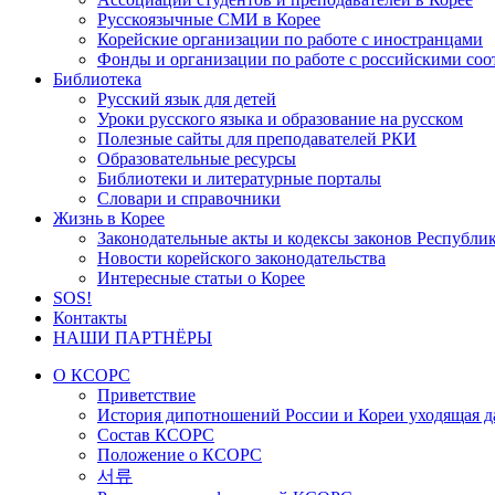
Русскоязычные СМИ в Корее
Корейские организации по работе с иностранцами
Фонды и организации по работе с российскими со
Библиотека
Русский язык для детей
Уроки русского языка и образование на русском
Полезные сайты для преподавателей РКИ
Образовательные ресурсы
Библиотеки и литературные порталы
Словари и справочники
Жизнь в Корее
Законодательные акты и кодексы законов Республи
Новости корейского законодательства
Интересные статьи о Корее
SOS!
Контакты
НАШИ ПАРТНЁРЫ
О КСОРС
Приветствие
История дипотношений России и Кореи уходящая да
Состав КСОРС
Положение о КСОРС
서류