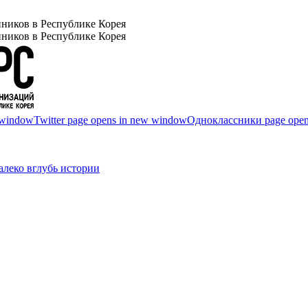
ников в Республике Корея
ников в Республике Корея
 window
Twitter page opens in new window
Одноклассники page open
леко вглубь истории