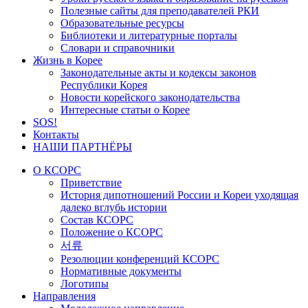
Полезные сайты для преподавателей РКИ
Образовательные ресурсы
Библиотеки и литературные порталы
Словари и справочники
Жизнь в Корее
Законодательные акты и кодексы законов
Республики Корея
Новости корейского законодательства
Интересные статьи о Корее
SOS!
Контакты
НАШИ ПАРТНЁРЫ
О КСОРС
Приветствие
История дипотношений России и Кореи уходящая
далеко вглубь истории
Состав КСОРС
Положение о КСОРС
서류
Резолюции конференций КСОРС
Нормативные документы
Логотипы
Направления