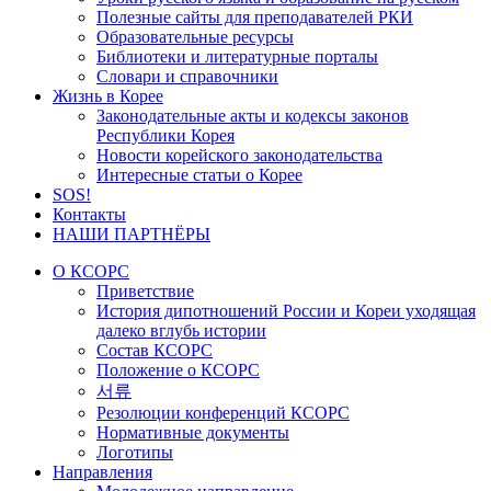
Полезные сайты для преподавателей РКИ
Образовательные ресурсы
Библиотеки и литературные порталы
Словари и справочники
Жизнь в Корее
Законодательные акты и кодексы законов
Республики Корея
Новости корейского законодательства
Интересные статьи о Корее
SOS!
Контакты
НАШИ ПАРТНЁРЫ
О КСОРС
Приветствие
История дипотношений России и Кореи уходящая
далеко вглубь истории
Состав КСОРС
Положение о КСОРС
서류
Резолюции конференций КСОРС
Нормативные документы
Логотипы
Направления