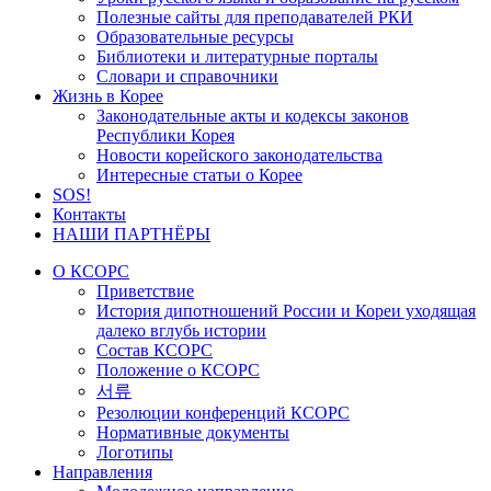
Полезные сайты для преподавателей РКИ
Образовательные ресурсы
Библиотеки и литературные порталы
Словари и справочники
Жизнь в Корее
Законодательные акты и кодексы законов
Республики Корея
Новости корейского законодательства
Интересные статьи о Корее
SOS!
Контакты
НАШИ ПАРТНЁРЫ
О КСОРС
Приветствие
История дипотношений России и Кореи уходящая
далеко вглубь истории
Состав КСОРС
Положение о КСОРС
서류
Резолюции конференций КСОРС
Нормативные документы
Логотипы
Направления